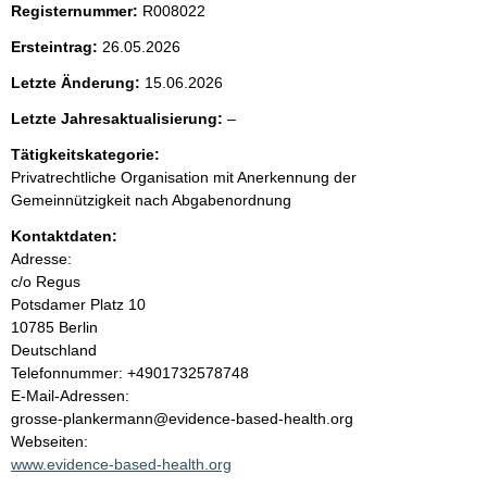
Registernummer:
R008022
e
Ersteintrag:
26.05.2026
n
Letzte Änderung:
15.06.2026
i
l
Letzte Jahresaktualisierung:
–
e
Tätigkeitskategorie:
n
e
Privatrechtliche Organisation mit Anerkennung der
r
Gemeinnützigkeit nach Abgabenordnung
h
Kontaktdaten:
a
Adresse:
c/o Regus
l
Potsdamer Platz
10
10785
Berlin
t
Deutschland
K
Telefonnummer: +4901732578748
o
E-Mail-Adressen:
n
grosse-plankermann@evidence-based-health.org
t
Webseiten:
a
www.evidence-based-health.org
k