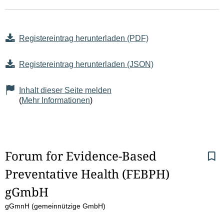
Registereintrag herunterladen (PDF)
Registereintrag herunterladen (JSON)
Inhalt dieser Seite melden
(
Mehr Informationen
)
S
Forum for Evidence-Based 
Preventative Health (FEBPH) 
e
gGmbH
i
gGmnH (gemeinnützige GmbH)
t