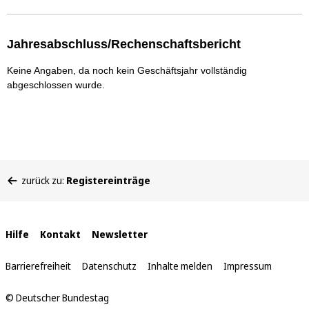
Jahresabschluss/Rechenschaftsbericht
Keine Angaben, da noch kein Geschäftsjahr vollständig
abgeschlossen wurde.
Sie
zurück zu:
Registereinträge
befinden
sich
hier:
Interne
Hilfe
Kontakt
Newsletter
Links
Barrierefreiheit
Datenschutz
Inhalte melden
Impressum
© Deutscher Bundestag