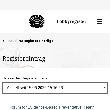
Direk
zum
Men
Lobbyregister
Inhal
öffne
Sie
zurück zu:
Registereinträge
befinden
sich
Registereintrag
hier:
Version des Registereintrags
Navigation
Forum for Evidence-Based Preventative Health