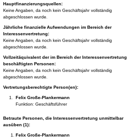
Hauptfinanzierungsquellen:
t
Keine Angaben, da noch kein Geschäftsjahr vollständig
i
abgeschlossen wurde.
n
f
Jährliche finanzielle Aufwendungen im Bereich der
o
Interessenvertretung:
r
Keine Angaben, da noch kein Geschäftsjahr vollständig
m
abgeschlossen wurde.
a
Vollzeitäquivalent der im Bereich der Interessenvertretung
t
beschäftigten Personen:
i
Keine Angaben, da noch kein Geschäftsjahr vollständig
o
abgeschlossen wurde.
n
e
Vertretungsberechtigte Person(en):
n
Felix Große-Plankermann 
:
Funktion: Geschäftsführer
Betraute Personen, die Interessenvertretung unmittelbar
ausüben (1):
Felix Große-Plankermann 