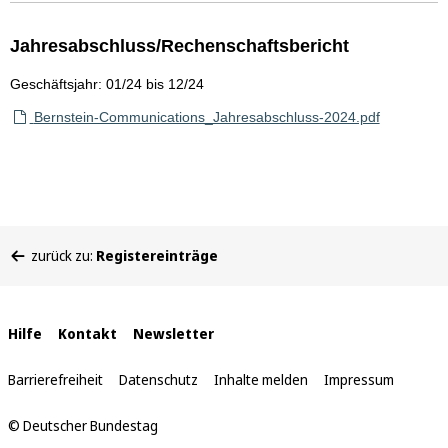
Jahresabschluss/Rechenschaftsbericht
Geschäftsjahr: 01/24 bis 12/24
Bernstein-Communications_Jahresabschluss-2024.pdf
Sie
zurück zu:
Registereinträge
befinden
sich
hier:
Interne
Hilfe
Kontakt
Newsletter
Links
Barrierefreiheit
Datenschutz
Inhalte melden
Impressum
© Deutscher Bundestag