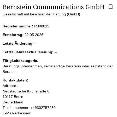
S
Bernstein Communications GmbH
Gesellschaft mit beschränkter Haftung (GmbH)
e
i
Registernummer:
R008019
Ersteintrag:
22.05.2026
t
l
Letzte Änderung:
–
e
e
l
Letzte Jahresaktualisierung:
–
e
e
n
r
Tätigkeitskategorie:
e
Beratungsunternehmen, selbständige Beraterin oder selbständiger
r
i
Berater
Kontaktdaten:
n
Adresse:
Neustädtische Kirchstraße
6
h
10117
Berlin
Deutschland
a
K
Telefonnummer: +49302757230
o
E-Mail-Adressen:
l