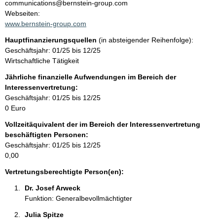
n
communications@bernstein-group.com
t
Webseiten:
t
a
www.bernstein-group.com
k
Hauptfinanzierungsquellen
(in absteigender Reihenfolge):
t
Geschäftsjahr: 01/25 bis 12/25
i
Wirtschaftliche Tätigkeit
n
f
Jährliche finanzielle Aufwendungen im Bereich der
o
Interessenvertretung:
r
Geschäftsjahr: 01/25 bis 12/25
m
0 Euro
a
Vollzeitäquivalent der im Bereich der Interessenvertretung
t
beschäftigten Personen:
i
Geschäftsjahr: 01/25 bis 12/25
o
0,00
n
e
Vertretungsberechtigte Person(en):
n
Dr. Josef Arweck 
:
Funktion: Generalbevollmächtigter
Julia Spitze 