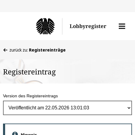
Direk
zum
Men
Lobbyregister
Inhal
öffne
Sie
zurück zu:
Registereinträge
befinden
sich
Registereintrag
hier:
Version des Registereintrags
Hinweis