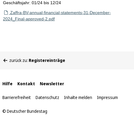
Geschäftsjahr: 01/24 bis 12/24
Zaffra-BV-annual-financial-statements-31-December-
2024_Final-approved-2.pdf
Sie
zurück zu:
Registereinträge
befinden
sich
hier:
Interne
Hilfe
Kontakt
Newsletter
Links
Barrierefreiheit
Datenschutz
Inhalte melden
Impressum
© Deutscher Bundestag