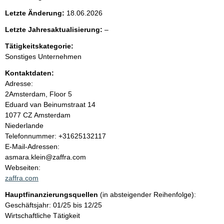
e
Letzte Änderung:
18.06.2026
n
l
Letzte Jahresaktualisierung:
–
e
i
Tätigkeitskategorie:
e
Sonstiges Unternehmen
r
n
Kontaktdaten:
Adresse:
h
2Amsterdam, Floor 5
Eduard van Beinumstraat 14
a
1077 CZ Amsterdam
Niederlande
l
K
Telefonnummer: +31625132117
o
E-Mail-Adressen:
t
n
asmara.klein@zaffra.com
t
Webseiten:
a
zaffra.com
k
Hauptfinanzierungsquellen
(in absteigender Reihenfolge):
t
Geschäftsjahr: 01/25 bis 12/25
i
Wirtschaftliche Tätigkeit
n