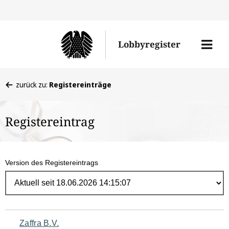
Direk
zum
Men
Lobbyregister
Inhal
öffne
Sie
zurück zu:
Registereinträge
befinden
sich
Registereintrag
hier:
Version des Registereintrags
Navigation
Zaffra B.V.