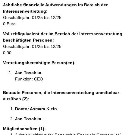
f
Jährliche finanzielle Aufwendungen im Bereich der
o
Interessenvertretung:
r
Geschäftsjahr: 01/25 bis 12/25
m
0 Euro
a
Vollzeitäquivalent der im Bereich der Interessenvertretung
t
beschäftigten Personen:
i
Geschäftsjahr: 01/25 bis 12/25
o
0,00
n
e
Vertretungsberechtigte Person(en):
n
Jan Toschka 
:
Funktion: CEO
Betraute Personen, die Interessenvertretung unmittelbar
ausüben (2):
Doctor Asmara Klein 
Jan Toschka 
Mitgliedschaften (1):