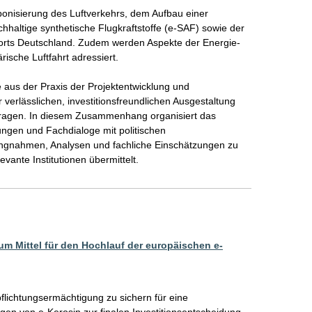
bonisierung des Luftverkehrs, dem Aufbau einer 
haltige synthetische Flugkraftstoffe (e-SAF) sowie der 
dorts Deutschland. Zudem werden Aspekte der Energie- 
rische Luftfahrt adressiert.

e aus der Praxis der Projektentwicklung und 
verlässlichen, investitionsfreundlichen Ausgestaltung 
ragen. In diesem Zusammenhang organisiert das 
ngen und Fachdialoge mit politischen 
ngnahmen, Analysen und fachliche Einschätzungen zu 
vante Institutionen übermittelt.
 um Mittel für den Hochlauf der europäischen e-
lichtungsermächtigung zu sichern für eine 
gen von e-Kerosin zur finalen Investitionsentscheidung 