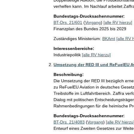
verhelfen kann. Im Nachlauf arbeitet Zaffr
Bundestags-Drucksachennummer:
BT-Drs. 21/601
(
Vorgang
)
[alle RV hierzu]
Finanzplan des Bundes 2025 bis 2029
Zuständiges Ministerium:
BKAmt
[alle RV 
Interessenbereiche:
Industriepolitik
[alle RV hierzu]
Umsetzung der RED III und ReFuelEU A
Beschreibung:
Die Umsetzung der RED III bezüglich erne
zu ReFuelEU Aviation in deutsches Gesetz
Treibstoffe im Luftfahrtbereich. Zaffra ve
Dialog mit politischen Entscheidungsträger
Rahmenbedingungen für die heimische Pro
Bundestags-Drucksachennummer:
BT-Drs. 21/4083
(
Vorgang
)
[alle RV hierzu
Entwurf eines Zweiten Gesetzes zur Weit