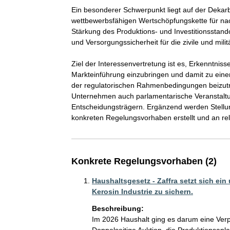
Ein besonderer Schwerpunkt liegt auf der Dekar
wettbewerbsfähigen Wertschöpfungskette für nach
Stärkung des Produktions- und Investitionsstan
und Versorgungssicherheit für die zivile und militä
Ziel der Interessenvertretung ist es, Erkenntniss
Markteinführung einzubringen und damit zu einer 
der regulatorischen Rahmenbedingungen beizut
Unternehmen auch parlamentarische Veranstaltu
Entscheidungsträgern. Ergänzend werden Stellu
konkreten Regelungsvorhaben erstellt und an rele
Konkrete Regelungsvorhaben (2)
Haushaltsgesetz - Zaffra setzt sich ein
Kerosin Industrie zu sichern.
Beschreibung:
Im 2026 Haushalt ging es darum eine Verpf
Doppelseitige Auktion, die Produktionsanla