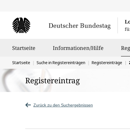
L
fü
Hauptnavigation
Startseite
Informationen/Hilfe
Reg
Sie
Startseite
Suche in Registereinträgen
Registereinträge
befinden
Registereintrag
sich
hier:
Zurück zu den Suchergebnissen