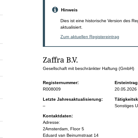
S
Hinweis
e
Dies ist eine historische Version des R
aktualisiert.
i
Zum aktuellen Registereintrag
t
Zaffra B.V.
e
Gesellschaft mit beschränkter Haftung (GmbH)
n
Registernummer:
Ersteintrag
R008009
20.05.2026
i
Letzte Jahresaktualisierung:
Tätigkeitsk
l
–
Sonstiges 
n
e
Kontaktdaten:
e
Adresse:
h
r
2Amsterdam, Floor 5
Eduard van Beinumstraat 14