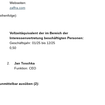
t
Webseiten:
a
zaffra.com
k
eihenfolge):
t
i
n
f
Vollzeitäquivalent der im Bereich der
o
Interessenvertretung beschäftigten Personen:
r
Geschäftsjahr: 01/25 bis 12/25
m
0,50
a
t
i
Jan Toschka 
o
Funktion: CEO
n
e
n
unmittelbar ausüben (2):
: