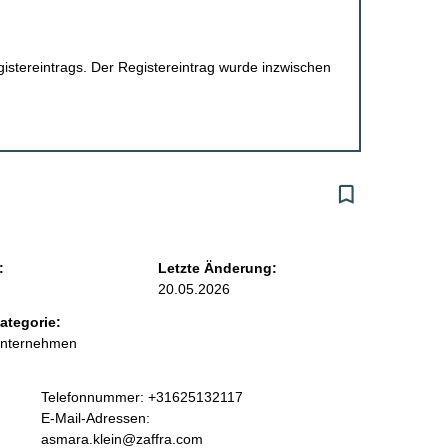
egistereintrags. Der Registereintrag wurde inzwischen
:
Letzte Änderung:
20.05.2026
ategorie:
Unternehmen
K
Telefonnummer: +31625132117
o
E-Mail-Adressen:
n
asmara.klein@zaffra.com