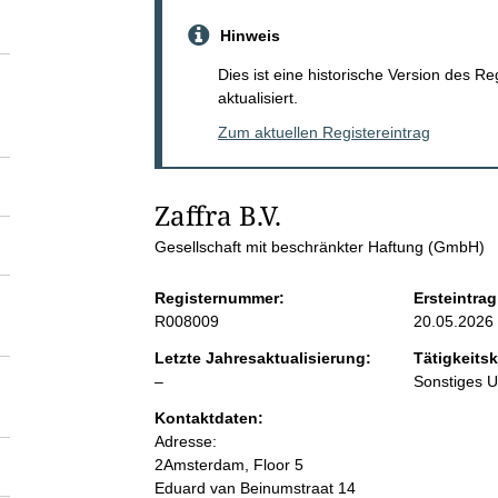
S
Hinweis
e
Dies ist eine historische Version des R
aktualisiert.
i
Zum aktuellen Registereintrag
t
Zaffra B.V.
e
Gesellschaft mit beschränkter Haftung (GmbH)
n
Registernummer:
Ersteintrag
R008009
20.05.2026
i
Letzte Jahresaktualisierung:
Tätigkeitsk
l
–
Sonstiges 
n
e
Kontaktdaten:
e
Adresse:
h
r
2Amsterdam, Floor 5
Eduard van Beinumstraat 14