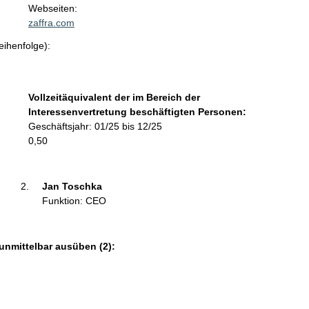
t
Webseiten:
a
zaffra.com
k
eihenfolge):
t
i
n
f
Vollzeitäquivalent der im Bereich der
o
Interessenvertretung beschäftigten Personen:
r
Geschäftsjahr: 01/25 bis 12/25
m
0,50
a
t
i
Jan Toschka 
o
Funktion: CEO
n
e
n
unmittelbar ausüben (2):
: