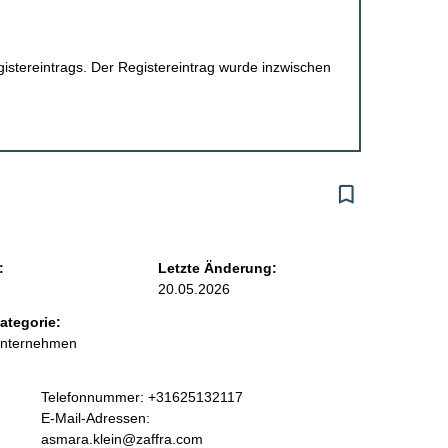
egistereintrags. Der Registereintrag wurde inzwischen
:
Letzte Änderung:
20.05.2026
ategorie:
Unternehmen
K
Telefonnummer: +31625132117
o
E-Mail-Adressen:
n
asmara.klein@zaffra.com