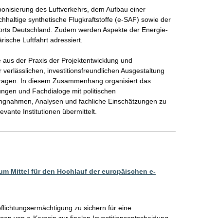
bonisierung des Luftverkehrs, dem Aufbau einer 
haltige synthetische Flugkraftstoffe (e-SAF) sowie der 
dorts Deutschland. Zudem werden Aspekte der Energie- 
rische Luftfahrt adressiert.

e aus der Praxis der Projektentwicklung und 
verlässlichen, investitionsfreundlichen Ausgestaltung 
ragen. In diesem Zusammenhang organisiert das 
ngen und Fachdialoge mit politischen 
ngnahmen, Analysen und fachliche Einschätzungen zu 
vante Institutionen übermittelt.
 um Mittel für den Hochlauf der europäischen e-
lichtungsermächtigung zu sichern für eine 
gen von e-Kerosin zur finalen Investitionsentscheidung 