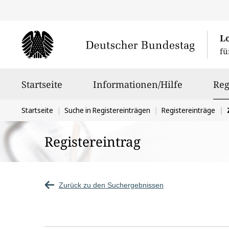
L
fü
Hauptnavigation
Startseite
Informationen/Hilfe
Reg
Sie
Startseite
Suche in Registereinträgen
Registereinträge
befinden
Registereintrag
sich
hier:
Zurück zu den Suchergebnissen