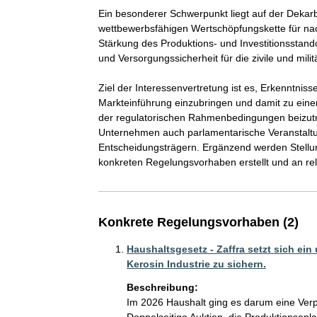
Ein besonderer Schwerpunkt liegt auf der Dekar
wettbewerbsfähigen Wertschöpfungskette für nach
Stärkung des Produktions- und Investitionsstan
und Versorgungssicherheit für die zivile und militä
Ziel der Interessenvertretung ist es, Erkenntniss
Markteinführung einzubringen und damit zu einer 
der regulatorischen Rahmenbedingungen beizut
Unternehmen auch parlamentarische Veranstaltu
Entscheidungsträgern. Ergänzend werden Stellu
konkreten Regelungsvorhaben erstellt und an rele
Konkrete Regelungsvorhaben (2)
Haushaltsgesetz - Zaffra setzt sich ein
Kerosin Industrie zu sichern.
Beschreibung:
Im 2026 Haushalt ging es darum eine Verpf
Doppelseitige Auktion, die Produktionsanla