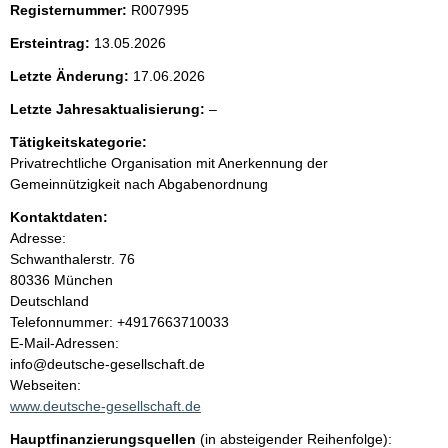
Registernummer:
R007995
e
Ersteintrag:
13.05.2026
n
Letzte Änderung:
17.06.2026
i
l
Letzte Jahresaktualisierung:
–
e
Tätigkeitskategorie:
n
e
Privatrechtliche Organisation mit Anerkennung der
r
Gemeinnützigkeit nach Abgabenordnung
h
Kontaktdaten:
a
Adresse:
Schwanthalerstr.
76
l
80336
München
Deutschland
t
K
Telefonnummer: +4917663710033
o
E-Mail-Adressen:
n
info@deutsche-gesellschaft.de
t
Webseiten:
a
www.deutsche-gesellschaft.de
k
Hauptfinanzierungsquellen
(in absteigender Reihenfolge):
t