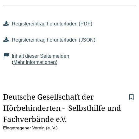
Registereintrag herunterladen (PDF)
Registereintrag herunterladen (JSON)
Inhalt dieser Seite melden
(
Mehr Informationen
)
S
Deutsche Gesellschaft der 
Hörbehinderten -  Selbsthilfe und 
e
Fachverbände e.V.
i
Eingetragener Verein (e. V.)
t