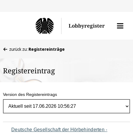
Direk
zum
Men
Lobbyregister
Inhal
öffne
Sie
zurück zu:
Registereinträge
befinden
sich
Registereintrag
hier:
Version des Registereintrags
Navigation
Deutsche Gesellschaft der Hörbehinderten -