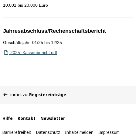
10.001 bis 20.000 Euro
Jahresabschluss/Rechenschaftsbericht
Geschäftsjahr: 01/25 bis 12/25
2025_Kassenbericht.pdf
Sie
zurück zu:
Registereinträge
befinden
sich
hier:
Interne
Hilfe
Kontakt
Newsletter
Links
Barrierefreiheit
Datenschutz
Inhalte melden
Impressum