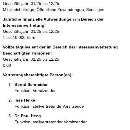
Geschäftsjahr: 01/25 bis 12/25
i
Mitgliedsbeiträge, Öffentliche Zuwendungen, Sonstiges
n
f
Jährliche finanzielle Aufwendungen im Bereich der
o
Interessenvertretung:
r
Geschäftsjahr: 01/25 bis 12/25
m
1 bis 10.000 Euro
a
Vollzeitäquivalent der im Bereich der Interessenvertretung
t
beschäftigten Personen:
i
Geschäftsjahr: 01/25 bis 12/25
o
0,00
n
e
Vertretungsberechtigte Person(en):
n
Bernd Schneider 
:
Funktion: Vorsitzender
Ines Helke 
Funktion: stellvertretende Vorsitzende
Dr. Paul Heeg 
Funktion: stellvertretender Vorsitzender