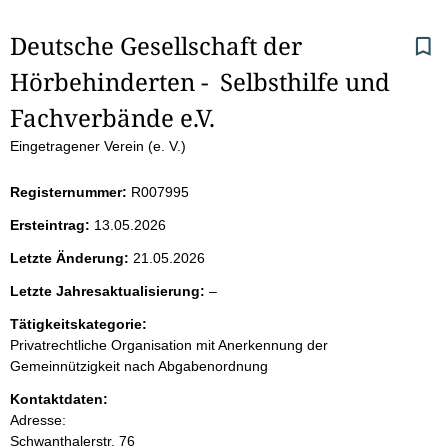
S
Deutsche Gesellschaft der 
Hörbehinderten -  Selbsthilfe und 
e
Fachverbände e.V.
i
Eingetragener Verein (e. V.)
t
Registernummer:
R007995
e
Ersteintrag:
13.05.2026
n
Letzte Änderung:
21.05.2026
i
l
Letzte Jahresaktualisierung:
–
e
Tätigkeitskategorie:
n
e
Privatrechtliche Organisation mit Anerkennung der
r
Gemeinnützigkeit nach Abgabenordnung
h
Kontaktdaten:
a
Adresse:
Schwanthalerstr.
76