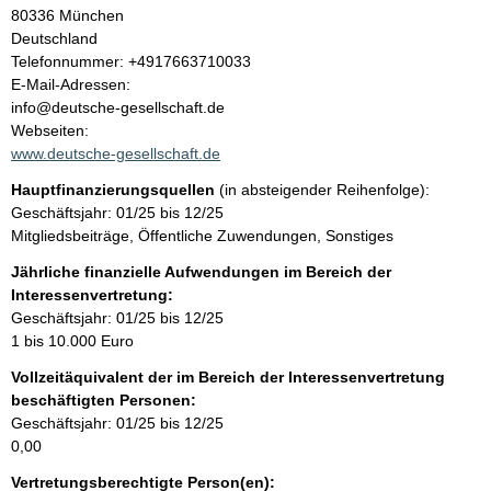
l
80336
München
Deutschland
t
K
Telefonnummer: +4917663710033
o
E-Mail-Adressen:
n
info@deutsche-gesellschaft.de
t
Webseiten:
a
www.deutsche-gesellschaft.de
k
Hauptfinanzierungsquellen
(in absteigender Reihenfolge):
t
Geschäftsjahr: 01/25 bis 12/25
i
Mitgliedsbeiträge, Öffentliche Zuwendungen, Sonstiges
n
f
Jährliche finanzielle Aufwendungen im Bereich der
o
Interessenvertretung:
r
Geschäftsjahr: 01/25 bis 12/25
m
1 bis 10.000 Euro
a
Vollzeitäquivalent der im Bereich der Interessenvertretung
t
beschäftigten Personen:
i
Geschäftsjahr: 01/25 bis 12/25
o
0,00
n
e
Vertretungsberechtigte Person(en):