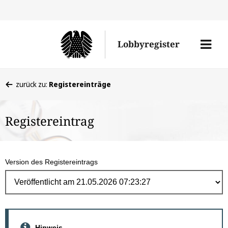
Direk
zum
Men
Lobbyregister
Inhal
öffne
Sie
zurück zu:
Registereinträge
befinden
sich
Registereintrag
hier:
Version des Registereintrags
Hinweis