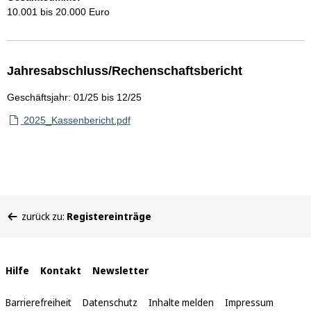
10.001 bis 20.000 Euro
Jahresabschluss/Rechenschaftsbericht
Geschäftsjahr: 01/25 bis 12/25
2025_Kassenbericht.pdf
Sie
zurück zu:
Registereinträge
befinden
sich
hier:
Interne
Hilfe
Kontakt
Newsletter
Links
Barrierefreiheit
Datenschutz
Inhalte melden
Impressum