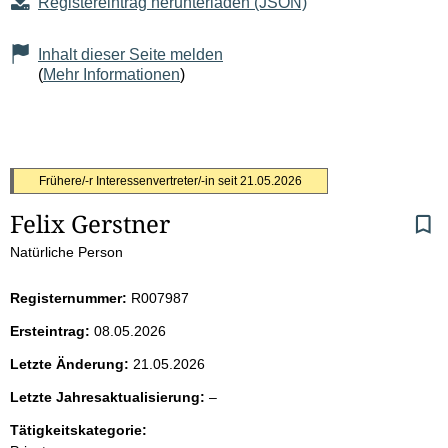
Registereintrag herunterladen (JSON)
Inhalt dieser Seite melden
(
Mehr Informationen
)
S
Frühere/-r Interessenvertreter/-in seit
21.05.2026
Felix Gerstner
e
Natürliche Person
i
Registernummer:
R007987
t
Ersteintrag:
08.05.2026
e
Letzte Änderung:
21.05.2026
n
l
Letzte Jahresaktualisierung:
–
e
i
Tätigkeitskategorie:
e