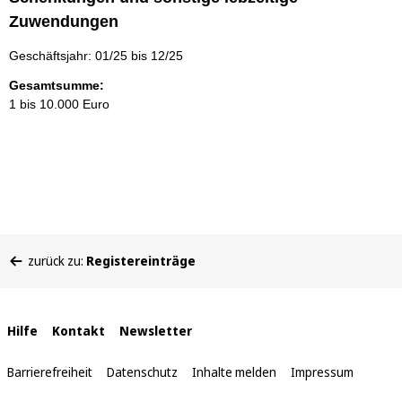
Zuwendungen
Geschäftsjahr: 01/25 bis 12/25
Gesamtsumme:
1 bis 10.000 Euro
Sie
zurück zu:
Registereinträge
befinden
sich
hier:
Interne
Hilfe
Kontakt
Newsletter
Links
Barrierefreiheit
Datenschutz
Inhalte melden
Impressum