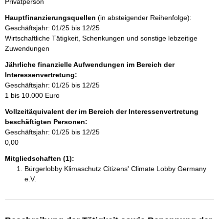
Privatperson
r
n
Hauptfinanzierungsquellen
(in absteigender Reihenfolge):
Geschäftsjahr: 01/25 bis 12/25
h
Wirtschaftliche Tätigkeit, Schenkungen und sonstige lebzeitige
Zuwendungen
a
Jährliche finanzielle Aufwendungen im Bereich der
l
Interessenvertretung:
Geschäftsjahr: 01/25 bis 12/25
t
1 bis 10.000 Euro
Vollzeitäquivalent der im Bereich der Interessenvertretung
beschäftigten Personen:
Geschäftsjahr: 01/25 bis 12/25
0,00
Mitgliedschaften (1):
Bürgerlobby Klimaschutz Citizens' Climate Lobby Germany
e.V.