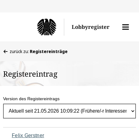
Direk
zum
Men
Lobbyregister
Inhal
öffne
Sie
zurück zu:
Registereinträge
befinden
sich
Registereintrag
hier:
Version des Registereintrags
Navigation
Felix Gerstner