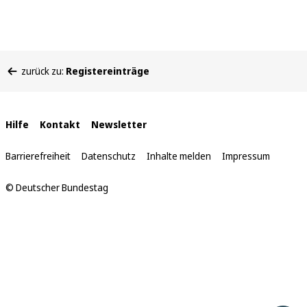
Sie
zurück zu:
Registereinträge
befinden
sich
hier:
Interne
Hilfe
Kontakt
Newsletter
Links
Barrierefreiheit
Datenschutz
Inhalte melden
Impressum
© Deutscher Bundestag