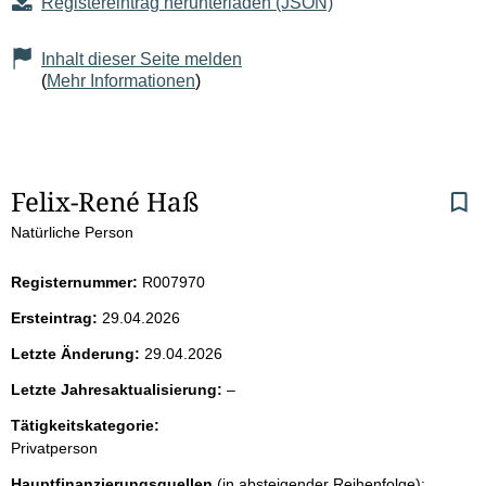
Registereintrag herunterladen (JSON)
Inhalt dieser Seite melden
(
Mehr Informationen
)
S
Felix-René Haß
Natürliche Person
e
i
Registernummer:
R007970
Ersteintrag:
29.04.2026
t
Letzte Änderung:
29.04.2026
e
l
Letzte Jahresaktualisierung:
–
e
n
Tätigkeitskategorie:
e
Privatperson
r
i
Hauptfinanzierungsquellen
(in absteigender Reihenfolge):