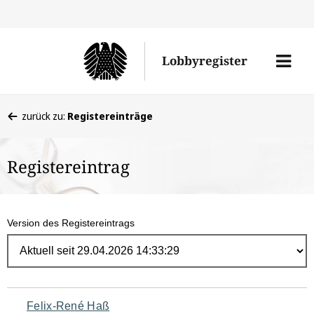
Direk
zum
Men
Lobbyregister
Inhal
öffne
Sie
zurück zu:
Registereinträge
befinden
sich
Registereintrag
hier:
Version des Registereintrags
Navigation
Felix-René Haß