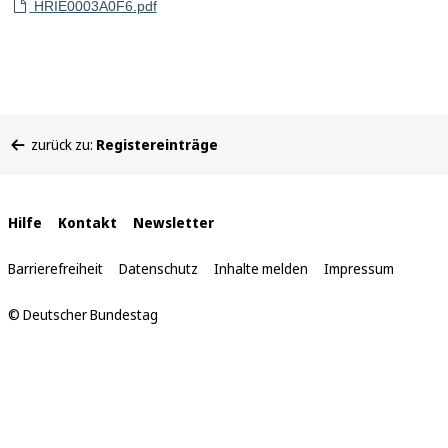
HRIE0003A0F6.pdf
Sie
zurück zu:
Registereinträge
befinden
sich
hier:
Interne
Hilfe
Kontakt
Newsletter
Links
Barrierefreiheit
Datenschutz
Inhalte melden
Impressum
© Deutscher Bundestag