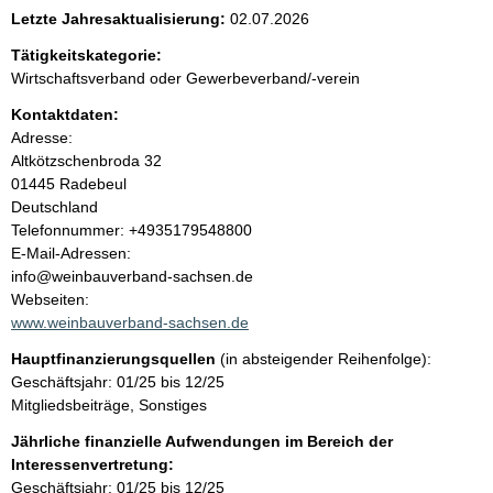
e
Letzte Jahresaktualisierung:
02.07.2026
n
Tätigkeitskategorie:
Wirtschaftsverband oder Gewerbeverband/-verein
i
Kontaktdaten:
Adresse:
n
Altkötzschenbroda
32
01445
Radebeul
h
Deutschland
K
Telefonnummer: +4935179548800
a
o
E-Mail-Adressen:
n
info@weinbauverband-sachsen.de
l
t
Webseiten:
a
www.weinbauverband-sachsen.de
t
k
Hauptfinanzierungsquellen
(in absteigender Reihenfolge):
t
Geschäftsjahr: 01/25 bis 12/25
i
Mitgliedsbeiträge, Sonstiges
n
f
Jährliche finanzielle Aufwendungen im Bereich der
o
Interessenvertretung:
r
Geschäftsjahr: 01/25 bis 12/25