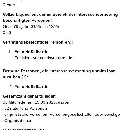
m
0 Euro
a
Vollzeitäquivalent der im Bereich der Interessenvertretung
t
beschäftigten Personen:
i
Geschäftsjahr: 01/25 bis 12/25
o
0,50
n
e
Vertretungsberechtigte Person(en):
n
Felix Hößelbarth 
:
Funktion: Vorstandsvorsitzender
Betraute Personen, die Interessenvertretung unmittelbar
ausüben (1):
Felix Hößelbarth 
Gesamtzahl der Mitglieder:
96 Mitglieder am 19.03.2026, davon:
32 natürliche Personen
64 juristische Personen, Personengesellschaften oder sonstige
Organisationen