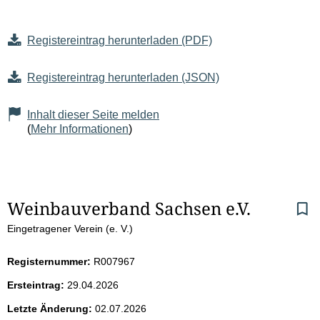
Registereintrag herunterladen (PDF)
Registereintrag herunterladen (JSON)
Inhalt dieser Seite melden
(
Mehr Informationen
)
S
Weinbauverband Sachsen e.V.
Eingetragener Verein (e. V.)
e
i
Registernummer:
R007967
Ersteintrag:
29.04.2026
t
Letzte Änderung:
02.07.2026