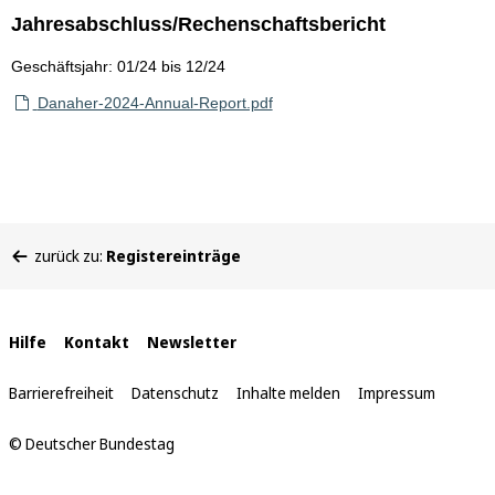
Jahresabschluss/Rechenschaftsbericht
Geschäftsjahr: 01/24 bis 12/24
Danaher-2024-Annual-Report.pdf
Sie
zurück zu:
Registereinträge
befinden
sich
hier:
Interne
Hilfe
Kontakt
Newsletter
Links
Barrierefreiheit
Datenschutz
Inhalte melden
Impressum
© Deutscher Bundestag