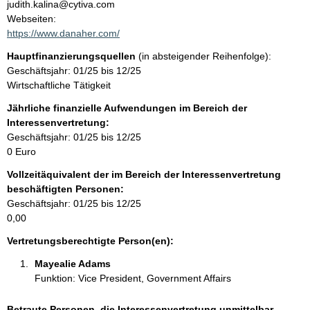
n
judith.kalina@cytiva.com
t
Webseiten:
t
a
https://www.danaher.com/
k
Hauptfinanzierungsquellen
(in absteigender Reihenfolge):
t
Geschäftsjahr: 01/25 bis 12/25
i
Wirtschaftliche Tätigkeit
n
f
Jährliche finanzielle Aufwendungen im Bereich der
o
Interessenvertretung:
r
Geschäftsjahr: 01/25 bis 12/25
m
0 Euro
a
Vollzeitäquivalent der im Bereich der Interessenvertretung
t
beschäftigten Personen:
i
Geschäftsjahr: 01/25 bis 12/25
o
0,00
n
e
Vertretungsberechtigte Person(en):
n
Mayealie Adams 
:
Funktion: Vice President, Government Affairs
Betraute Personen, die Interessenvertretung unmittelbar