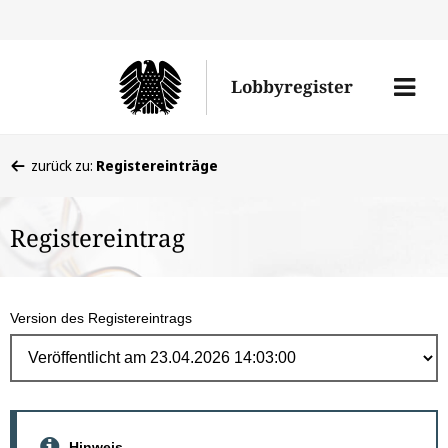
Direk
zum
Men
Lobbyregister
Inhal
öffne
Sie
zurück zu:
Registereinträge
befinden
sich
Registereintrag
hier:
Version des Registereintrags
Hinweis