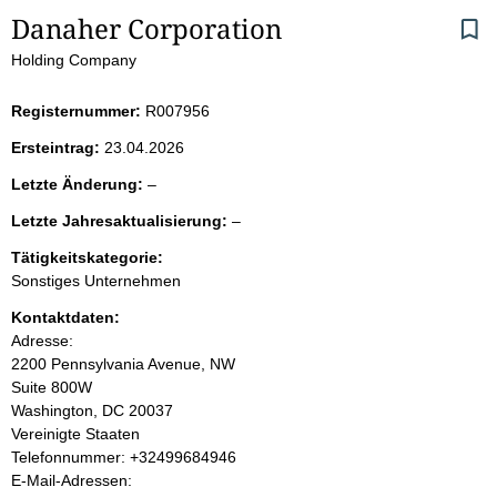
S
Danaher Corporation
Holding Company
e
i
Registernummer:
R007956
Ersteintrag:
23.04.2026
t
l
Letzte Änderung:
–
e
e
l
Letzte Jahresaktualisierung:
–
e
e
n
r
Tätigkeitskategorie:
e
Sonstiges Unternehmen
r
i
Kontaktdaten:
Adresse:
n
2200 Pennsylvania Avenue, NW
Suite 800W
h
Washington, DC 20037
Vereinigte Staaten
a
K
Telefonnummer: +32499684946
o
E-Mail-Adressen:
l