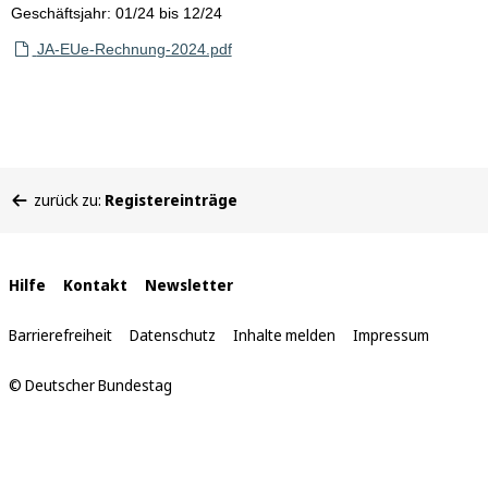
Geschäftsjahr: 01/24 bis 12/24
JA-EUe-Rechnung-2024.pdf
Sie
zurück zu:
Registereinträge
befinden
sich
hier:
Interne
Hilfe
Kontakt
Newsletter
Links
Barrierefreiheit
Datenschutz
Inhalte melden
Impressum
© Deutscher Bundestag