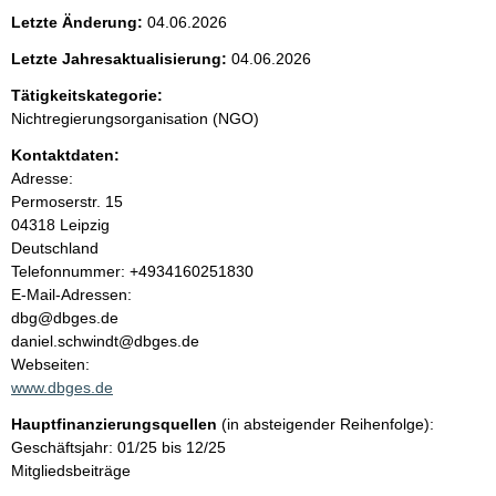
e
Letzte Änderung:
04.06.2026
n
Letzte Jahresaktualisierung:
04.06.2026
i
Tätigkeitskategorie:
Nichtregierungsorganisation (NGO)
n
Kontaktdaten:
Adresse:
h
Permoserstr.
15
04318
Leipzig
a
Deutschland
K
Telefonnummer: +4934160251830
l
o
E-Mail-Adressen:
n
dbg@dbges.de
t
t
daniel.schwindt@dbges.de
a
Webseiten:
k
www.dbges.de
t
Hauptfinanzierungsquellen
(in absteigender Reihenfolge):
i
Geschäftsjahr: 01/25 bis 12/25
n
Mitgliedsbeiträge
f