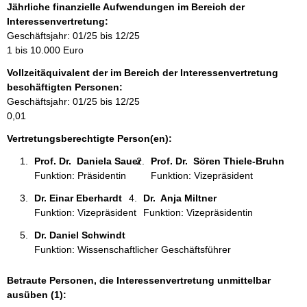
o
Jährliche finanzielle Aufwendungen im Bereich der
r
Interessenvertretung:
m
Geschäftsjahr: 01/25 bis 12/25
a
1 bis 10.000 Euro
t
Vollzeitäquivalent der im Bereich der Interessenvertretung
i
beschäftigten Personen:
o
Geschäftsjahr: 01/25 bis 12/25
n
0,01
e
n
Vertretungsberechtigte Person(en):
:
Prof. Dr.  Daniela Sauer 
Prof. Dr.  Sören Thiele-Bruhn 
Funktion: Präsidentin
Funktion: Vizepräsident
Dr. Einar Eberhardt 
Dr.  Anja Miltner 
Funktion: Vizepräsident
Funktion: Vizepräsidentin
Dr. Daniel Schwindt 
Funktion: Wissenschaftlicher Geschäftsführer
Betraute Personen, die Interessenvertretung unmittelbar
ausüben (1):