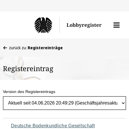
Direk
zum
Men
Lobbyregister
Inhal
öffne
Sie
zurück zu:
Registereinträge
befinden
sich
Registereintrag
hier:
Version des Registereintrags
Navigation
Deutsche Bodenkundliche Gesellschaft