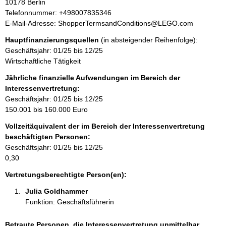
e
10178
Berlin
o
s
K
Telefonnummer: +498007835346
r
s
o
E-Mail-Adresse: ShopperTermsandConditions@LEGO.com
m
e
n
a
Hauptfinanzierungsquellen
(in absteigender Reihenfolge):
t
t
Geschäftsjahr: 01/25 bis 12/25
a
i
Wirtschaftliche Tätigkeit
k
o
t
Jährliche finanzielle Aufwendungen im Bereich der
n
i
Interessenvertretung:
e
n
Geschäftsjahr: 01/25 bis 12/25
n
f
150.001 bis 160.000 Euro
:
o
Vollzeitäquivalent der im Bereich der Interessenvertretung
r
beschäftigten Personen:
m
Geschäftsjahr: 01/25 bis 12/25
a
0,30
t
i
Vertretungsberechtigte Person(en):
o
Julia Goldhammer 
n
Funktion: Geschäftsführerin
e
n
:
Betraute Personen, die Interessenvertretung unmittelbar