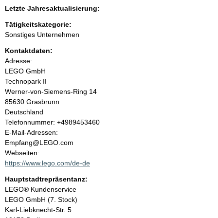
e
l
Letzte Jahresaktualisierung:
–
e
n
Tätigkeitskategorie:
e
Sonstiges Unternehmen
r
i
Kontaktdaten:
Adresse:
n
LEGO GmbH
Technopark II
h
Werner-von-Siemens-Ring
14
85630
Grasbrunn
a
Deutschland
K
Telefonnummer: +4989453460
l
o
E-Mail-Adressen:
n
Empfang@LEGO.com
t
t
Webseiten:
a
https://www.lego.com/de-de
k
Hauptstadtrepräsentanz:
t
A
LEGO® Kundenservice
i
d
LEGO GmbH (7. Stock)
n
r
Karl-Liebknecht-Str.
5
f