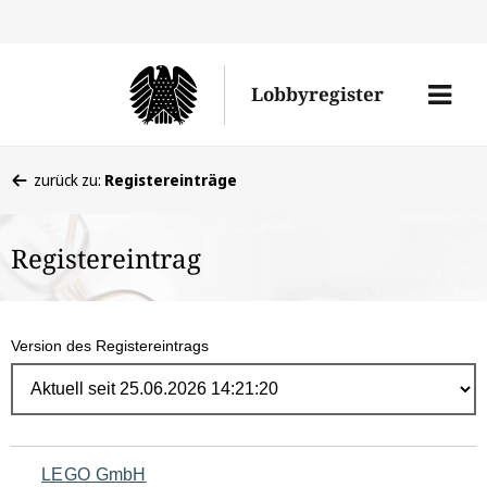
Direk
zum
Men
Lobbyregister
Inhal
öffne
Sie
zurück zu:
Registereinträge
befinden
sich
Registereintrag
hier:
Version des Registereintrags
Navigation
LEGO GmbH