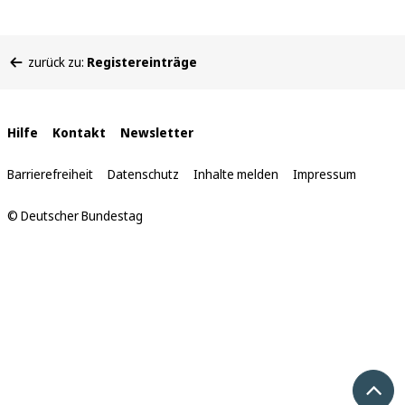
Sie
zurück zu:
Registereinträge
befinden
sich
hier:
Interne
Hilfe
Kontakt
Newsletter
Links
Barrierefreiheit
Datenschutz
Inhalte melden
Impressum
© Deutscher Bundestag
Nach