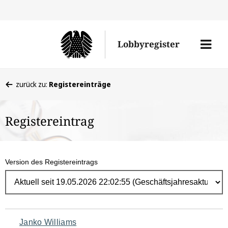
Direk
zum
Men
Lobbyregister
Inhal
öffne
Sie
zurück zu:
Registereinträge
befinden
sich
Registereintrag
hier:
Version des Registereintrags
Navigation
Janko Williams