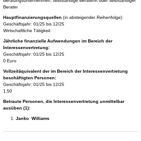
Beratungsunternehmen, selbständige Beraterin oder selbständiger
n
Berater
Hauptfinanzierungsquellen
(in absteigender Reihenfolge):
h
Geschäftsjahr: 01/25 bis 12/25
Wirtschaftliche Tätigkeit
a
Jährliche finanzielle Aufwendungen im Bereich der
l
Interessenvertretung:
Geschäftsjahr: 01/25 bis 12/25
t
0 Euro
Vollzeitäquivalent der im Bereich der Interessenvertretung
beschäftigten Personen:
Geschäftsjahr: 01/25 bis 12/25
1,50
Betraute Personen, die Interessenvertretung unmittelbar
ausüben (1):
Janko  Williams 