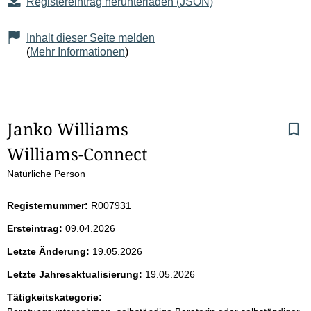
Registereintrag herunterladen (JSON)
Inhalt dieser Seite melden
(
Mehr Informationen
)
S
Janko Williams
Williams-Connect
e
Natürliche Person
i
Registernummer:
R007931
t
Ersteintrag:
09.04.2026
e
Letzte Änderung:
19.05.2026
n
Letzte Jahresaktualisierung:
19.05.2026
i
Tätigkeitskategorie: