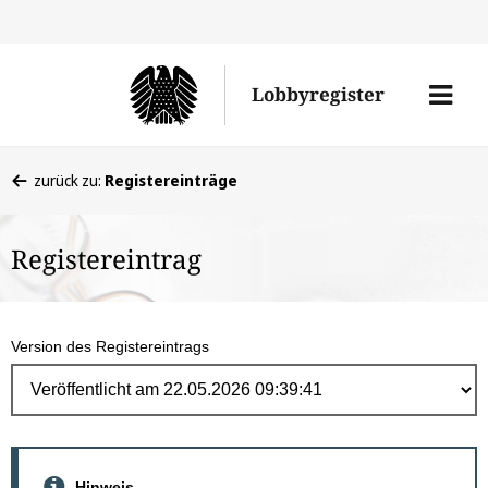
Direk
zum
Men
Lobbyregister
Inhal
öffne
Sie
zurück zu:
Registereinträge
befinden
sich
Registereintrag
hier:
Version des Registereintrags
Hinweis