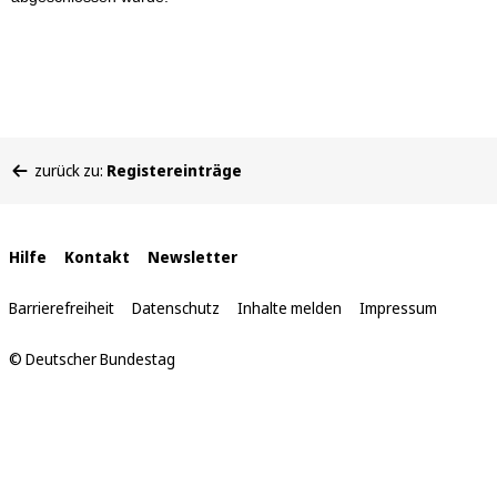
Sie
zurück zu:
Registereinträge
befinden
sich
hier:
Interne
Hilfe
Kontakt
Newsletter
Links
Barrierefreiheit
Datenschutz
Inhalte melden
Impressum
© Deutscher Bundestag