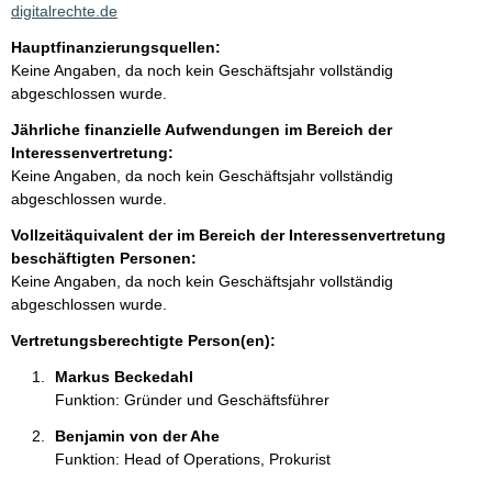
a
digitalrechte.de
k
Hauptfinanzierungsquellen:
t
Keine Angaben, da noch kein Geschäftsjahr vollständig
i
abgeschlossen wurde.
n
f
Jährliche finanzielle Aufwendungen im Bereich der
o
Interessenvertretung:
r
Keine Angaben, da noch kein Geschäftsjahr vollständig
m
abgeschlossen wurde.
a
Vollzeitäquivalent der im Bereich der Interessenvertretung
t
beschäftigten Personen:
i
Keine Angaben, da noch kein Geschäftsjahr vollständig
o
abgeschlossen wurde.
n
e
Vertretungsberechtigte Person(en):
n
Markus Beckedahl 
:
Funktion: Gründer und Geschäftsführer
Benjamin von der Ahe 
Funktion: Head of Operations, Prokurist