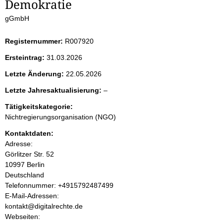
Demokratie
e
gGmbH
i
Registernummer:
R007920
t
Ersteintrag:
31.03.2026
e
Letzte Änderung:
22.05.2026
n
l
Letzte Jahresaktualisierung:
–
e
i
Tätigkeitskategorie:
e
Nichtregierungsorganisation (NGO)
r
n
Kontaktdaten:
Adresse:
h
Görlitzer Str.
52
10997
Berlin
a
Deutschland
K
Telefonnummer: +4915792487499
l
o
E-Mail-Adressen:
n
kontakt@digitalrechte.de
t
t
Webseiten: