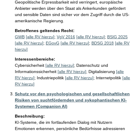
Geopolitische Erpressbarkeit wird verringert, europäische 
Anbieter werden über den Staat als Ankerkunden gefördert 
und sensible Daten sind sicher vor dem Zugriff durch die US-
amerikanische Regierung. 
Betroffenes geltendes Recht:
GWB
[alle RV hierzu]
;
VgV 2016
[alle RV hierzu]
;
BSIG 2025
[alle RV hierzu]
;
EGovG
[alle RV hierzu]
;
BDSG 2018
[alle RV
hierzu]
Interessenbereiche:
Cybersicherheit
[alle RV hierzu]
;
Datenschutz und
Informationssicherheit
[alle RV hierzu]
;
Digitalisierung
[alle
RV hierzu]
;
Industriepolitik
[alle RV hierzu]
;
Internetpolitik
[alle
RV hierzu]
Schutz vor den psychologischen und gesellschaftlichen
Risiken von suchtfördernden und sykophantischen KI-
Systemen (Companion AI)
Beschreibung:
KI-Systeme, die im fortlaufenden Dialog mit Nutzern 
Emotionen erkennen, persönliche Bedürfnisse adressieren 