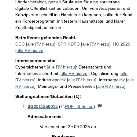
Länder befähigt, gezielt Strukturen für eine souveräne 
digitale Öffentlichkeit aufzubauen. Um vom Analysieren und 
Konzipieren schnell ins Handeln zu kommen, sollte der Bund 
ein Förderprogramm mit festem Haushaltstitel und klarer 
Zuständigkeit aufstellen. 
Betroffenes geltendes Recht:
DDG
[alle RV hierzu]
;
SPRINDFG
[alle RV hierzu]
;
HG 2026
[alle RV hierzu]
Interessenbereiche:
Cybersicherheit
[alle RV hierzu]
;
Datenschutz und
Informationssicherheit
[alle RV hierzu]
;
Digitalisierung
[alle
RV hierzu]
;
Industriepolitik
[alle RV hierzu]
;
Internetpolitik
[alle
RV hierzu]
;
Meinungs- und Pressefreiheit
[alle RV hierzu]
Stellungnahmen/Gutachten (1):
SG2511250015
(
PDF - 6 Seiten
)
Adressatenkreis:
Versendet am 29.09.2025 an:
Bundestag