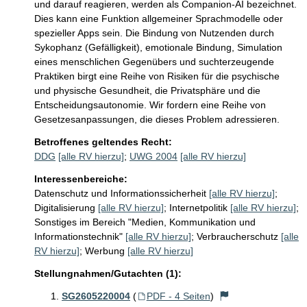
und darauf reagieren, werden als Companion-AI bezeichnet. 
Dies kann eine Funktion allgemeiner Sprachmodelle oder 
spezieller Apps sein. Die Bindung von Nutzenden durch 
Sykophanz (Gefälligkeit), emotionale Bindung, Simulation 
eines menschlichen Gegenübers und suchterzeugende 
Praktiken birgt eine Reihe von Risiken für die psychische 
und physische Gesundheit, die Privatsphäre und die 
Entscheidungsautonomie. Wir fordern eine Reihe von 
Gesetzesanpassungen, die dieses Problem adressieren. 
Betroffenes geltendes Recht:
DDG
[alle RV hierzu]
;
UWG 2004
[alle RV hierzu]
Interessenbereiche:
Datenschutz und Informationssicherheit
[alle RV hierzu]
;
Digitalisierung
[alle RV hierzu]
;
Internetpolitik
[alle RV hierzu]
;
Sonstiges im Bereich "Medien, Kommunikation und
Informationstechnik"
[alle RV hierzu]
;
Verbraucherschutz
[alle
RV hierzu]
;
Werbung
[alle RV hierzu]
Stellungnahmen/Gutachten (1):
SG2605220004
(
PDF - 4 Seiten
)