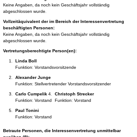
r
Keine Angaben, da noch kein Geschäftsjahr vollständig
m
abgeschlossen wurde.
a
Vollzeitäquivalent der im Bereich der Interessenvertretung
t
beschäftigten Personen:
i
Keine Angaben, da noch kein Geschäftsjahr vollständig
o
abgeschlossen wurde.
n
e
Vertretungsberechtigte Person(en):
n
Linda Boll 
:
Funktion: Vorstandsvorsitzende
Alexander Junge 
Funktion: Stellvertretender Vorstandsvorsitzender
Carlo Cumpelik 
Christoph Strecker 
Funktion: Vorstand
Funktion: Vorstand
Paul Tonini 
Funktion: Vorstand
Betraute Personen, die Interessenvertretung unmittelbar