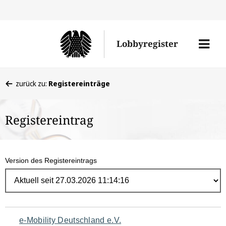
Direk
zum
Men
Lobbyregister
Inhal
öffne
Sie
zurück zu:
Registereinträge
befinden
sich
Registereintrag
hier:
Version des Registereintrags
Navigation
e-Mobility Deutschland e.V.