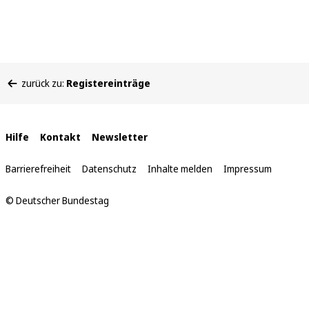
Sie
zurück zu:
Registereinträge
befinden
sich
hier:
Interne
Hilfe
Kontakt
Newsletter
Links
Barrierefreiheit
Datenschutz
Inhalte melden
Impressum
© Deutscher Bundestag