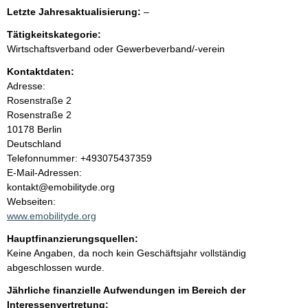
e
e
l
Letzte Jahresaktualisierung:
–
e
e
n
r
Tätigkeitskategorie:
e
Wirtschaftsverband oder Gewerbeverband/-verein
r
i
Kontaktdaten:
Adresse:
n
Rosenstraße 2
Rosenstraße
2
h
10178
Berlin
Deutschland
a
K
Telefonnummer: +493075437359
o
E-Mail-Adressen:
l
n
kontakt@emobilityde.org
t
Webseiten:
t
a
www.emobilityde.org
k
Hauptfinanzierungsquellen:
t
Keine Angaben, da noch kein Geschäftsjahr vollständig
i
abgeschlossen wurde.
n
f
Jährliche finanzielle Aufwendungen im Bereich der
o
Interessenvertretung: