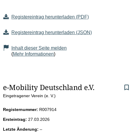
Registereintrag herunterladen (PDF)
Registereintrag herunterladen (JSON)
Inhalt dieser Seite melden
(
Mehr Informationen
)
S
e-Mobility Deutschland e.V.
Eingetragener Verein (e. V.)
e
i
Registernummer:
R007914
Ersteintrag:
27.03.2026
t
l
Letzte Änderung:
–