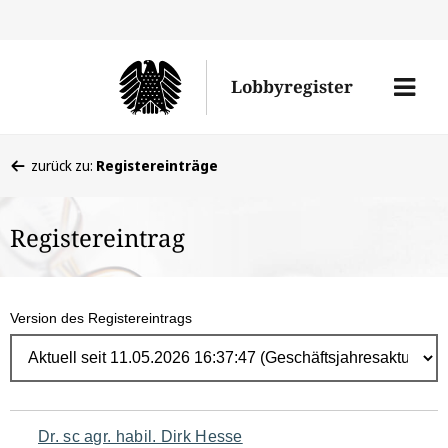
Direk
zum
Men
Lobbyregister
Inhal
öffne
Sie
zurück zu:
Registereinträge
befinden
sich
Registereintrag
hier:
Version des Registereintrags
Navigation
Dr. sc agr. habil. Dirk Hesse