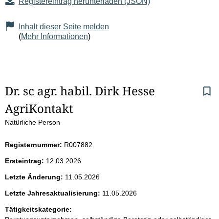
Registereintrag herunterladen (JSON)
Inhalt dieser Seite melden
(
Mehr Informationen
)
S
Dr. sc agr. habil. Dirk Hesse
AgriKontakt
e
Natürliche Person
i
Registernummer:
R007882
t
Ersteintrag:
12.03.2026
e
Letzte Änderung:
11.05.2026
n
Letzte Jahresaktualisierung:
11.05.2026
i
Tätigkeitskategorie: