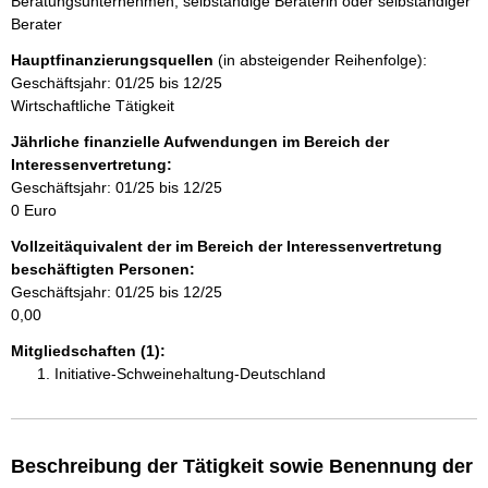
Beratungsunternehmen, selbständige Beraterin oder selbständiger
n
Berater
Hauptfinanzierungsquellen
(in absteigender Reihenfolge):
h
Geschäftsjahr: 01/25 bis 12/25
Wirtschaftliche Tätigkeit
a
Jährliche finanzielle Aufwendungen im Bereich der
l
Interessenvertretung:
Geschäftsjahr: 01/25 bis 12/25
t
0 Euro
Vollzeitäquivalent der im Bereich der Interessenvertretung
beschäftigten Personen:
Geschäftsjahr: 01/25 bis 12/25
0,00
Mitgliedschaften (1):
Initiative-Schweinehaltung-Deutschland
Beschreibung der Tätigkeit sowie Benennung der