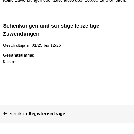
Keine Zuwendungen oder Zuschüsse über 10.000 Euro erhalten.
Schenkungen und sonstige lebzeitige
Zuwendungen
Geschäftsjahr: 01/25 bis 12/25
Gesamtsumme:
0 Euro
Sie
zurück zu:
Registereinträge
befinden
sich
hier: