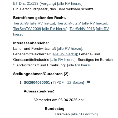
BT-Drs. 21/139
(
Vorgang
)
[alle RV hierzu]
Ein Tierschutzgesetz, das Tiere wirksam schützt
Betroffenes geltendes Recht:
TierSchG
[alle RV hierzu]
;
TierSchNutztV
[alle RV hierzu]
;
TierSchTrV 2009
[alle RV hierzu]
;
TierSchlV 2013
[alle RV
hierzu]
Interessenbereiche:
Land- und Forstwirtschaft
[alle RV hierzu]
;
Lebensmittelsicherheit
[alle RV hierzu]
;
Lebens- und
Genussmittelindustrie
[alle RV hierzu]
;
Sonstiges im Bereich
"Landwirtschaft und Ernährung"
[alle RV hierzu]
Stellungnahmen/Gutachten (2):
SG2604060001
(
PDF - 12 Seiten
)
Adressatenkreis:
Versendet am 06.04.2026 an:
Bundestag
Gremien
[alle SG dorthin]