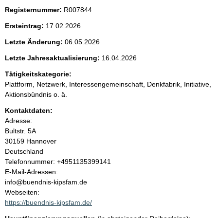
n
Registernummer:
R007844
i
Ersteintrag:
17.02.2026
Letzte Änderung:
06.05.2026
n
Letzte Jahresaktualisierung:
16.04.2026
h
Tätigkeitskategorie:
Plattform, Netzwerk, Interessengemeinschaft, Denkfabrik, Initiative,
a
Aktionsbündnis o. ä.
l
Kontaktdaten:
Adresse:
t
Bultstr.
5A
30159
Hannover
Deutschland
K
Telefonnummer: +4951135399141
o
E-Mail-Adressen:
n
info@buendnis-kipsfam.de
t
Webseiten:
a
https://buendnis-kipsfam.de/
k