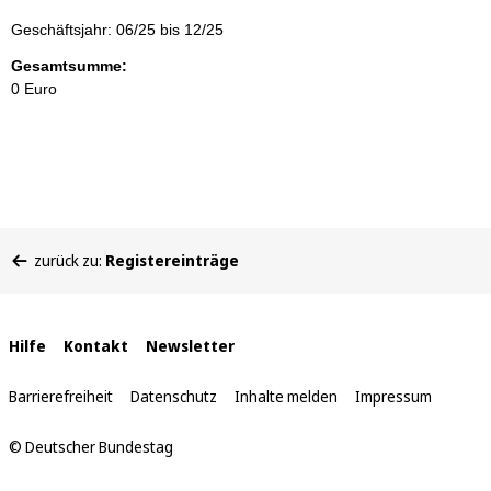
Geschäftsjahr: 06/25 bis 12/25
Gesamtsumme:
0 Euro
Sie
zurück zu:
Registereinträge
befinden
sich
hier:
Interne
Hilfe
Kontakt
Newsletter
Links
Barrierefreiheit
Datenschutz
Inhalte melden
Impressum
© Deutscher Bundestag