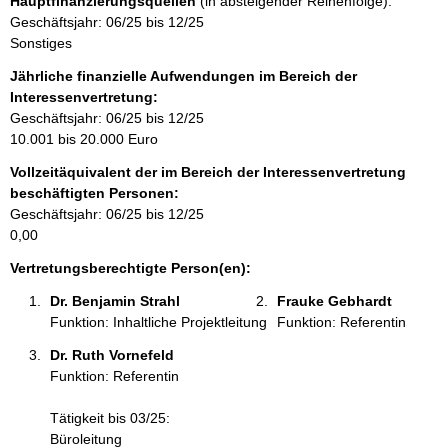
Hauptfinanzierungsquellen
(in absteigender Reihenfolge):
t
Geschäftsjahr: 06/25 bis 12/25
i
Sonstiges
n
f
Jährliche finanzielle Aufwendungen im Bereich der
o
Interessenvertretung:
r
Geschäftsjahr: 06/25 bis 12/25
m
10.001 bis 20.000 Euro
a
Vollzeitäquivalent der im Bereich der Interessenvertretung
t
beschäftigten Personen:
i
Geschäftsjahr: 06/25 bis 12/25
o
0,00
n
e
Vertretungsberechtigte Person(en):
n
Dr. Benjamin Strahl 
Frauke Gebhardt 
:
Funktion: Inhaltliche Projektleitung
Funktion: Referentin
Dr. Ruth Vornefeld 
Funktion: Referentin
Tätigkeit bis 03/25:
Büroleitung