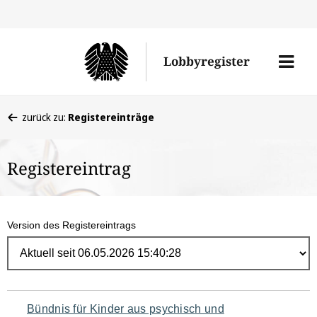
Direk
zum
Men
Lobbyregister
Inhal
öffne
Sie
zurück zu:
Registereinträge
befinden
sich
Registereintrag
hier:
Version des Registereintrags
Navigation
Bündnis für Kinder aus psychisch und