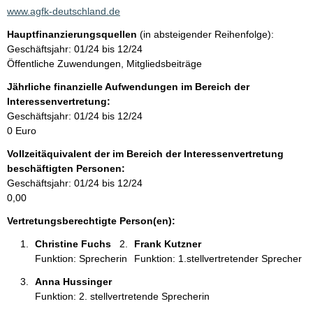
a
www.agfk-deutschland.de
k
Hauptfinanzierungsquellen
(in absteigender Reihenfolge):
t
Geschäftsjahr: 01/24 bis 12/24
i
Öffentliche Zuwendungen, Mitgliedsbeiträge
n
f
Jährliche finanzielle Aufwendungen im Bereich der
o
Interessenvertretung:
r
Geschäftsjahr: 01/24 bis 12/24
m
0 Euro
a
Vollzeitäquivalent der im Bereich der Interessenvertretung
t
beschäftigten Personen:
i
Geschäftsjahr: 01/24 bis 12/24
o
0,00
n
e
Vertretungsberechtigte Person(en):
n
Christine Fuchs 
Frank Kutzner 
:
Funktion: Sprecherin
Funktion: 1.stellvertretender Sprecher
Anna Hussinger 
Funktion: 2. stellvertretende Sprecherin