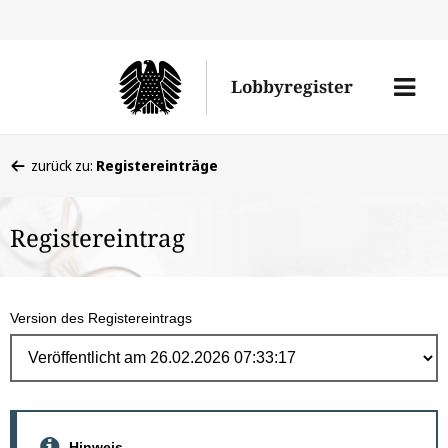
Direk
zum
Men
Lobbyregister
Inhal
öffne
Sie
zurück zu:
Registereinträge
befinden
sich
Registereintrag
hier:
Version des Registereintrags
Hinweis