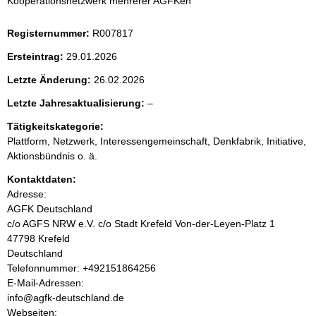
Kooperationsnetzwerk mehrerer AGFKen
e
i
Registernummer:
R007817
Ersteintrag:
29.01.2026
t
Letzte Änderung:
26.02.2026
e
l
Letzte Jahresaktualisierung:
–
e
n
Tätigkeitskategorie:
e
Plattform, Netzwerk, Interessengemeinschaft, Denkfabrik, Initiative,
r
i
Aktionsbündnis o. ä.
Kontaktdaten:
n
Adresse:
AGFK Deutschland
h
c/o AGFS NRW e.V. c/o Stadt Krefeld Von-der-Leyen-Platz
1
47798
Krefeld
a
Deutschland
K
Telefonnummer: +492151864256
l
o
E-Mail-Adressen:
n
info@agfk-deutschland.de
t
t
Webseiten: