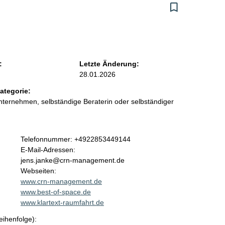
:
Letzte Änderung:
28.01.2026
ategorie:
ternehmen, selbständige Beraterin oder selbständiger
K
Telefonnummer: +4922853449144
o
E-Mail-Adressen:
n
jens.janke@crn-management.de
t
Webseiten:
a
www.crn-management.de
k
www.best-of-space.de
t
www.klartext-raumfahrt.de
i
eihenfolge):
n