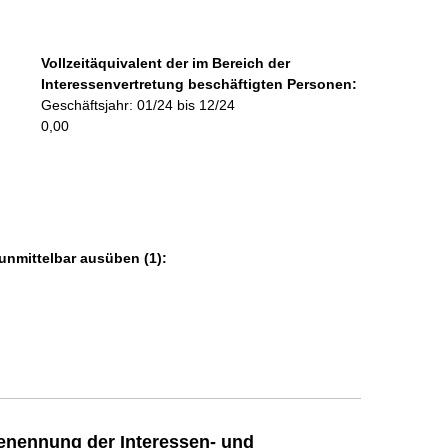
f
o
r
Vollzeitäquivalent der im Bereich der
m
Interessenvertretung beschäftigten Personen:
a
Geschäftsjahr: 01/24 bis 12/24
t
0,00
i
o
n
e
n
:
unmittelbar ausüben (1):
enennung der Interessen- und