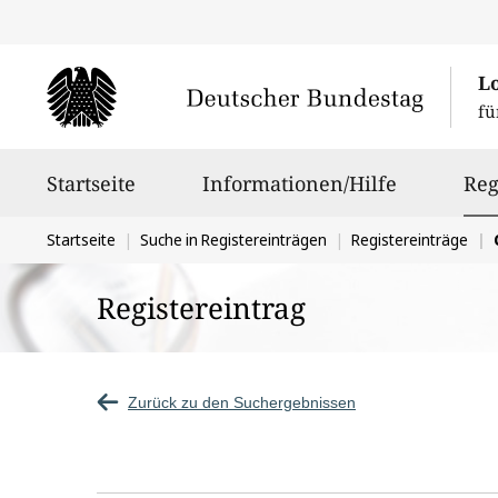
L
fü
Hauptnavigation
Startseite
Informationen/Hilfe
Reg
Sie
Startseite
Suche in Registereinträgen
Registereinträge
befinden
Registereintrag
sich
hier:
Zurück zu den Suchergebnissen