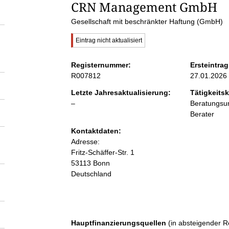
S
CRN Management GmbH
Gesellschaft mit beschränkter Haftung (GmbH)
e
W
Eintrag nicht aktualisiert
i
i
c
Registernummer:
Ersteintrag
h
R007812
27.01.2026
t
t
i
Letzte Jahresaktualisierung:
Tätigkeitsk
g
l
–
Beratungsun
e
e
e
r
Berater
H
e
n
Kontaktdaten:
i
r
Adresse:
n
w
Fritz-Schäffer-Str.
1
i
e
53113
Bonn
i
Deutschland
s
n
:
h
Hauptfinanzierungsquellen
(in absteigender R