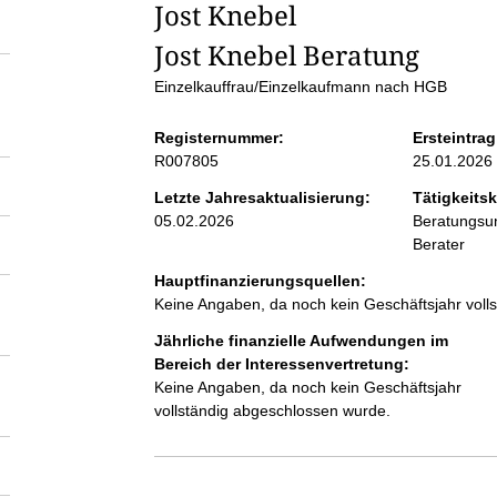
S
Jost Knebel
Jost Knebel Beratung
e
Einzelkauffrau/Einzelkaufmann nach HGB
i
Registernummer:
Ersteintrag
R007805
25.01.2026
t
Letzte Jahresaktualisierung:
Tätigkeitsk
05.02.2026
Beratungsun
e
Berater
Hauptfinanzierungsquellen:
n
Keine Angaben, da noch kein Geschäftsjahr voll
i
Jährliche finanzielle Aufwendungen im
Bereich der Interessenvertretung:
Keine Angaben, da noch kein Geschäftsjahr
n
vollständig abgeschlossen wurde.
h