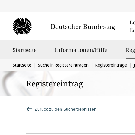
L
fü
Hauptnavigation
Startseite
Informationen/Hilfe
Reg
Sie
Startseite
Suche in Registereinträgen
Registereinträge
befinden
Registereintrag
sich
hier:
Zurück zu den Suchergebnissen