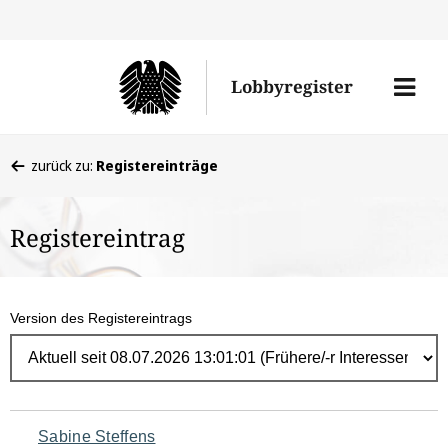
Direk
zum
Men
Lobbyregister
Inhal
öffne
Sie
zurück zu:
Registereinträge
befinden
sich
Registereintrag
hier:
Version des Registereintrags
Navigation
Sabine Steffens