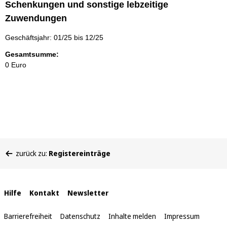
Schenkungen und sonstige lebzeitige
Zuwendungen
Geschäftsjahr: 01/25 bis 12/25
Gesamtsumme:
0 Euro
Sie
zurück zu:
Registereinträge
befinden
sich
hier:
Interne
Hilfe
Kontakt
Newsletter
Links
Barrierefreiheit
Datenschutz
Inhalte melden
Impressum