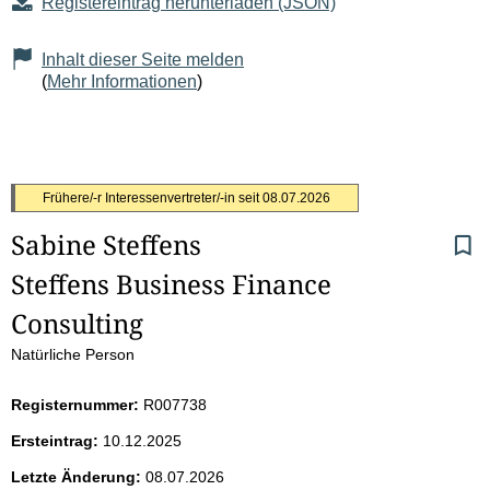
Registereintrag herunterladen (JSON)
Inhalt dieser Seite melden
(
Mehr Informationen
)
S
Frühere/-r Interessenvertreter/-in seit
08.07.2026
Sabine Steffens
e
Steffens Business Finance 
i
Consulting
t
Natürliche Person
e
Registernummer:
R007738
n
Ersteintrag:
10.12.2025
i
Letzte Änderung:
08.07.2026