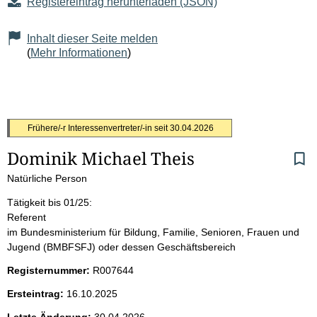
Registereintrag herunterladen (JSON)
Inhalt dieser Seite melden
(
Mehr Informationen
)
S
Frühere/-r Interessenvertreter/-in seit
30.04.2026
Dominik Michael Theis
e
Natürliche Person
i
Tätigkeit bis 01/25:
t
Referent
im Bundesministerium für Bildung, Familie, Senioren, Frauen und
e
Jugend (BMBFSFJ) oder dessen Geschäftsbereich
Registernummer:
R007644
n
Ersteintrag:
16.10.2025
i