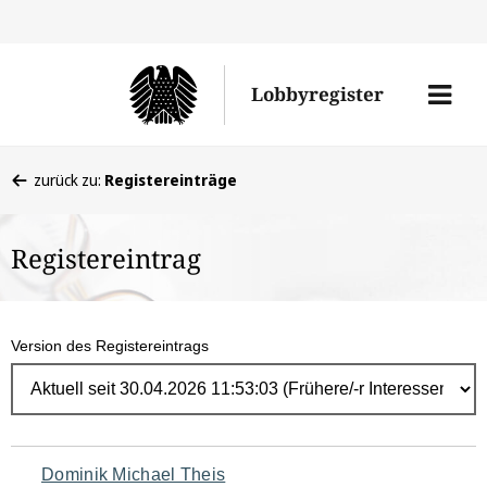
Direk
zum
Men
Lobbyregister
Inhal
öffne
Sie
zurück zu:
Registereinträge
befinden
sich
Registereintrag
hier:
Version des Registereintrags
Navigation
Dominik Michael Theis