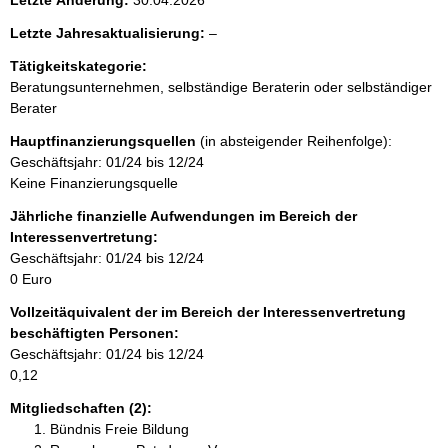
Letzte Änderung:
30.04.2026
n
l
Letzte Jahresaktualisierung:
–
e
h
Tätigkeitskategorie:
e
Beratungsunternehmen, selbständige Beraterin oder selbständiger
r
a
Berater
Hauptfinanzierungsquellen
(in absteigender Reihenfolge):
l
Geschäftsjahr: 01/24 bis 12/24
Keine Finanzierungsquelle
t
Jährliche finanzielle Aufwendungen im Bereich der
Interessenvertretung:
Geschäftsjahr: 01/24 bis 12/24
0 Euro
Vollzeitäquivalent der im Bereich der Interessenvertretung
beschäftigten Personen:
Geschäftsjahr: 01/24 bis 12/24
0,12
Mitgliedschaften (2):
Bündnis Freie Bildung