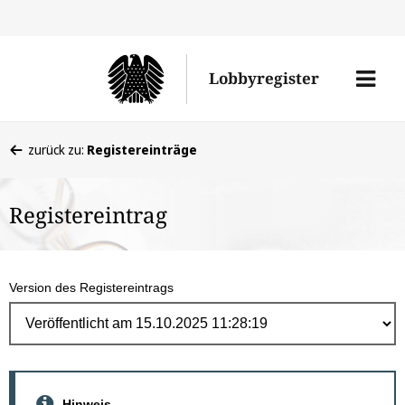
Direk
zum
Men
Lobbyregister
Inhal
öffne
Sie
zurück zu:
Registereinträge
befinden
sich
Registereintrag
hier:
Version des Registereintrags
Hinweis