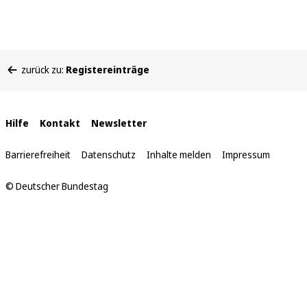
Sie
zurück zu:
Registereinträge
befinden
sich
hier:
Interne
Hilfe
Kontakt
Newsletter
Links
Barrierefreiheit
Datenschutz
Inhalte melden
Impressum
© Deutscher Bundestag