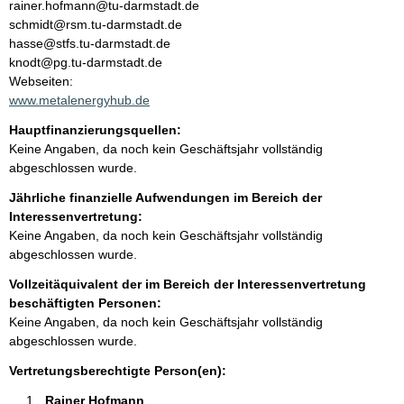
n
rainer.hofmann@tu-darmstadt.de
t
schmidt@rsm.tu-darmstadt.de
t
a
hasse@stfs.tu-darmstadt.de
k
knodt@pg.tu-darmstadt.de
t
Webseiten:
i
www.metalenergyhub.de
n
Hauptfinanzierungsquellen:
f
Keine Angaben, da noch kein Geschäftsjahr vollständig
o
abgeschlossen wurde.
r
m
Jährliche finanzielle Aufwendungen im Bereich der
a
Interessenvertretung:
t
Keine Angaben, da noch kein Geschäftsjahr vollständig
i
abgeschlossen wurde.
o
Vollzeitäquivalent der im Bereich der Interessenvertretung
n
beschäftigten Personen:
e
Keine Angaben, da noch kein Geschäftsjahr vollständig
n
abgeschlossen wurde.
:
Vertretungsberechtigte Person(en):
Rainer Hofmann 