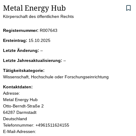
S
Metal Energy Hub
Körperschaft des öffentlichen Rechts
e
i
Registernummer:
R007643
Ersteintrag:
15.10.2025
t
l
Letzte Änderung:
–
e
e
l
Letzte Jahresaktualisierung:
–
e
e
n
r
Tätigkeitskategorie:
e
Wissenschaft, Hochschule oder Forschungseinrichtung
r
i
Kontaktdaten:
Adresse:
n
Metal Energy Hub
Otto-Berndt-Straße
2
h
64287
Darmstadt
Deutschland
a
K
Telefonnummer: +4961511624155
o
E-Mail-Adressen:
l