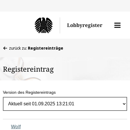
Direk
zum
Men
Lobbyregister
Inhal
öffne
Sie
zurück zu:
Registereinträge
befinden
sich
Registereintrag
hier:
Version des Registereintrags
Navigation
Wolf