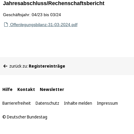
Jahresabschluss/Rechenschaftsbericht
Geschäftsjahr: 04/23 bis 03/24
Offenlegungsbilanz-31-03-2024.pdf
Sie
zurück zu:
Registereinträge
befinden
sich
hier:
Interne
Hilfe
Kontakt
Newsletter
Links
Barrierefreiheit
Datenschutz
Inhalte melden
Impressum
© Deutscher Bundestag