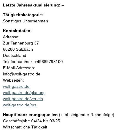
e
e
l
Letzte Jahresaktualisierung:
–
e
e
n
r
Tätigkeitskategorie:
e
Sonstiges Unternehmen
r
i
Kontaktdaten:
Adresse:
n
Zur Tannenburg
37
66280
Sulzbach
h
Deutschland
K
Telefonnummer: +49689798100
a
o
E-Mail-Adressen:
n
info@wolf-gastro.de
l
t
Webseiten:
a
wolf-gastro.de
t
k
wolf-gastro.de/planung
t
wolf-gastro.de/verleih
i
wolf-gastro.de/tus
n
Hauptfinanzierungsquellen
(in absteigender Reihenfolge):
f
Geschäftsjahr: 04/24 bis 03/25
o
Wirtschaftliche Tätigkeit
r