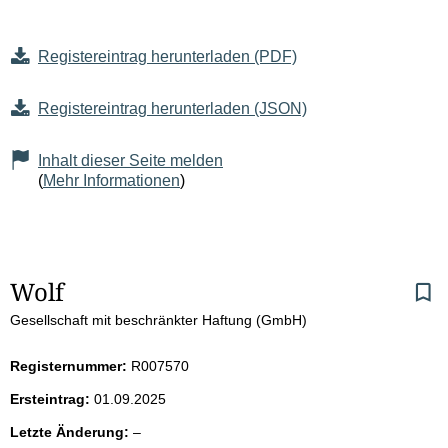
Registereintrag herunterladen (PDF)
Registereintrag herunterladen (JSON)
Inhalt dieser Seite melden
(
Mehr Informationen
)
S
Wolf
Gesellschaft mit beschränkter Haftung (GmbH)
e
i
Registernummer:
R007570
Ersteintrag:
01.09.2025
t
l
Letzte Änderung:
–