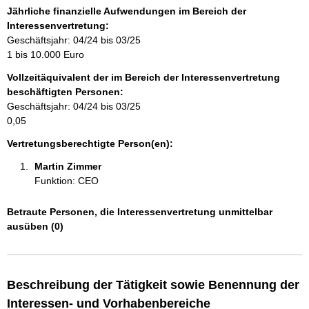
m
Jährliche finanzielle Aufwendungen im Bereich der
a
Interessenvertretung:
t
Geschäftsjahr: 04/24 bis 03/25
i
1 bis 10.000 Euro
o
Vollzeitäquivalent der im Bereich der Interessenvertretung
n
beschäftigten Personen:
e
Geschäftsjahr: 04/24 bis 03/25
n
0,05
:
Vertretungsberechtigte Person(en):
Martin Zimmer 
Funktion: CEO
Betraute Personen, die Interessenvertretung unmittelbar
ausüben (0)
Beschreibung der Tätigkeit sowie Benennung der
Interessen- und Vorhabenbereiche