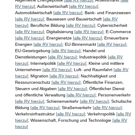
Allgemeine Energiepolitik
[alle RV hierzu]
;
Arbeitsmarkt
[alle
RV hierzu]
;
Außenwirtschaft
[alle RV hierzu]
;
Automobilwirtschaft
[alle RV hierzu]
;
Bank- und Finanzwesen
[alle RV hierzu]
;
Bauwesen und Bauwirtschaft
[alle RV
hierzu]
;
Berufliche Bildung
[alle RV hierzu]
;
Cybersicherheit
[alle RV hierzu]
;
Digitalisierung
[alle RV hierzu]
;
E-Commerce
[alle RV hierzu]
;
Energienetze
[alle RV hierzu]
;
Erneuerbare
Energien
[alle RV hierzu]
;
EU-Binnenmarkt
[alle RV hierzu]
;
EU-Gesetzgebung
[alle RV hierzu]
;
Handel und
Dienstleistungen
[alle RV hierzu]
;
Industriepolitik
[alle RV
hierzu]
;
Internetpolitik
[alle RV hierzu]
;
Kleine und mittlere
Unternehmen
[alle RV hierzu]
;
Luft- und Raumfahrt
[alle RV
hierzu]
;
Migration
[alle RV hierzu]
;
Nachhaltigkeit und
Ressourcenschutz
[alle RV hierzu]
;
Öffentliche Finanzen,
Steuern und Abgaben
[alle RV hierzu]
;
Öffentlicher Dienst
und öffentliche Verwaltung
[alle RV hierzu]
;
Personenverkehr
[alle RV hierzu]
;
Schienenverkehr
[alle RV hierzu]
;
Schulische
Bildung
[alle RV hierzu]
;
Straßenverkehr
[alle RV hierzu]
;
Verkehrsinfrastruktur
[alle RV hierzu]
;
Verkehrspolitik
[alle RV
hierzu]
;
Wissenschaft, Forschung und Technologie
[alle RV
hierzu]