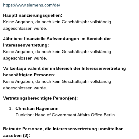
a
https://www.siemens.com/de/
k
Hauptfinanzierungsquellen:
t
Keine Angaben, da noch kein Geschäftsjahr vollständig
i
abgeschlossen wurde.
n
f
Jährliche finanzielle Aufwendungen im Bereich der
o
Interessenvertretung:
r
Keine Angaben, da noch kein Geschäftsjahr vollständig
m
abgeschlossen wurde.
a
Vollzeitäquivalent der im Bereich der Interessenvertretung
t
beschäftigten Personen:
i
Keine Angaben, da noch kein Geschäftsjahr vollständig
o
abgeschlossen wurde.
n
e
Vertretungsberechtigte Person(en):
n
Christian Hagemann 
:
Funktion: Head of Government Affairs Office Berlin
Betraute Personen, die Interessenvertretung unmittelbar
ausüben (3):