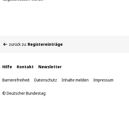
Sie
zurück zu:
Registereinträge
befinden
sich
hier:
Interne
Hilfe
Kontakt
Newsletter
Links
Barrierefreiheit
Datenschutz
Inhalte melden
Impressum
© Deutscher Bundestag