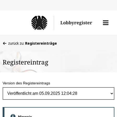
Direk
zum
Men
Lobbyregister
Inhal
öffne
Sie
zurück zu:
Registereinträge
befinden
sich
Registereintrag
hier:
Version des Registereintrags
Hinweis