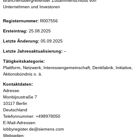
Branchenübergreifender Zusammenschluss von
e
Unternehmen und Investoren
i
Registernummer:
R007556
t
Ersteintrag:
25.08.2025
e
Letzte Änderung:
05.09.2025
l
Letzte Jahresaktualisierung:
–
n
e
Tätigkeitskategorie:
e
i
Plattform, Netzwerk, Interessengemeinschaft, Denkfabrik, Initiative,
r
Aktionsbündnis o. ä.
n
Kontaktdaten:
Adresse:
h
Monbijoustraße
7
10117
Berlin
a
Deutschland
K
Telefonnummer: +498978050
l
o
E-Mail-Adressen:
n
lobbyregister.de@siemens.com
t
t
Webseiten: