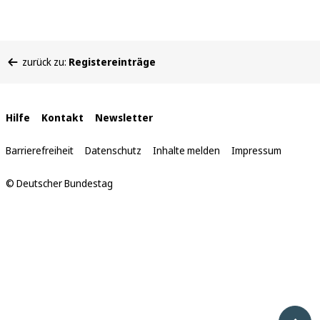
Sie
zurück zu:
Registereinträge
befinden
sich
hier:
Interne
Hilfe
Kontakt
Newsletter
Links
Barrierefreiheit
Datenschutz
Inhalte melden
Impressum
© Deutscher Bundestag