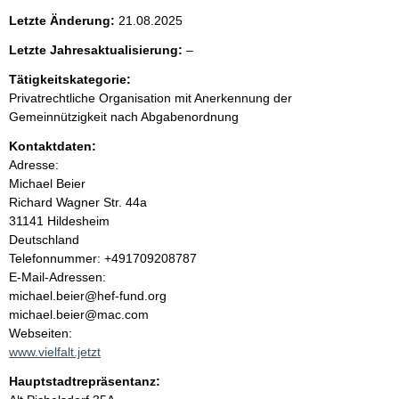
e
g
Letzte Änderung:
21.08.2025
e
n
r
l
Letzte Jahresaktualisierung:
–
H
e
i
Tätigkeitskategorie:
i
e
n
Privatrechtliche Organisation mit Anerkennung der
r
w
n
Gemeinnützigkeit nach Abgabenordnung
e
i
Kontaktdaten:
h
s
Adresse:
:
Michael Beier
a
Richard Wagner Str.
44a
31141
Hildesheim
l
Deutschland
K
Telefonnummer: +491709208787
t
o
E-Mail-Adressen:
n
michael.beier@hef-fund.org
t
michael.beier@mac.com
a
Webseiten:
k
www.vielfalt.jetzt
t
Hauptstadtrepräsentanz:
i