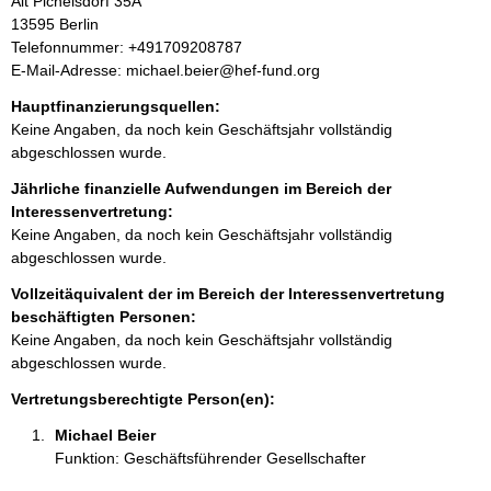
A
Alt Pichelsdorf
35A
n
d
13595
Berlin
f
r
K
Telefonnummer: +491709208787
o
e
o
E-Mail-Adresse: michael.beier@hef-fund.org
r
s
n
m
Hauptfinanzierungsquellen:
s
t
a
Keine Angaben, da noch kein Geschäftsjahr vollständig
e
a
t
abgeschlossen wurde.
k
i
t
Jährliche finanzielle Aufwendungen im Bereich der
o
i
Interessenvertretung:
n
n
Keine Angaben, da noch kein Geschäftsjahr vollständig
e
f
abgeschlossen wurde.
n
o
:
Vollzeitäquivalent der im Bereich der Interessenvertretung
r
beschäftigten Personen:
m
Keine Angaben, da noch kein Geschäftsjahr vollständig
a
abgeschlossen wurde.
t
i
Vertretungsberechtigte Person(en):
o
Michael Beier 
n
Funktion: Geschäftsführender Gesellschafter
e
n