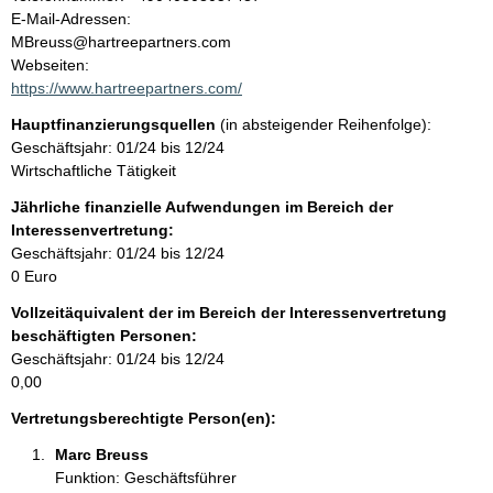
a
o
E-Mail-Adressen:
n
MBreuss@hartreepartners.com
l
t
Webseiten:
a
https://www.hartreepartners.com/
t
k
Hauptfinanzierungsquellen
(in absteigender Reihenfolge):
t
Geschäftsjahr: 01/24 bis 12/24
i
Wirtschaftliche Tätigkeit
n
f
Jährliche finanzielle Aufwendungen im Bereich der
o
Interessenvertretung:
r
Geschäftsjahr: 01/24 bis 12/24
m
0 Euro
a
Vollzeitäquivalent der im Bereich der Interessenvertretung
t
beschäftigten Personen:
i
Geschäftsjahr: 01/24 bis 12/24
o
0,00
n
e
Vertretungsberechtigte Person(en):
n
Marc Breuss 
:
Funktion: Geschäftsführer