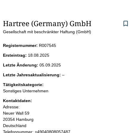
S
Hartree (Germany) GmbH
Gesellschaft mit beschränkter Haftung (GmbH)
e
i
Registernummer:
R007545
Ersteintrag:
18.08.2025
t
Letzte Änderung:
05.09.2025
e
l
Letzte Jahresaktualisierung:
–
e
n
Tätigkeitskategorie:
e
Sonstiges Unternehmen
r
i
Kontaktdaten:
Adresse:
n
Neuer Wall
59
20354
Hamburg
h
Deutschland
K
Telefonnummer: +49040808057487