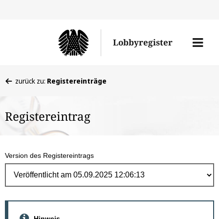
Direk
zum
Men
Lobbyregister
Inhal
öffne
Sie
zurück zu:
Registereinträge
befinden
sich
Registereintrag
hier:
Version des Registereintrags
Hinweis