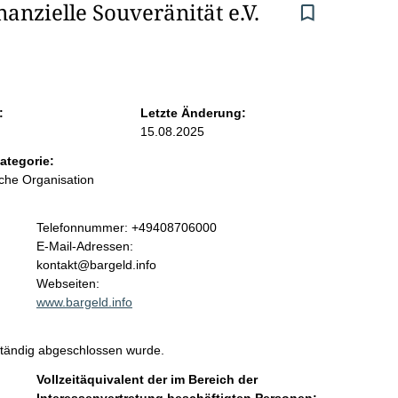
inanzielle Souveränität e.V.
:
Letzte Änderung:
15.08.2025
ategorie:
iche Organisation
K
Telefonnummer: +49408706000
o
E-Mail-Adressen:
n
kontakt@bargeld.info
t
Webseiten:
a
www.bargeld.info
k
t
ständig abgeschlossen wurde.
i
n
Vollzeitäquivalent der im Bereich der
f