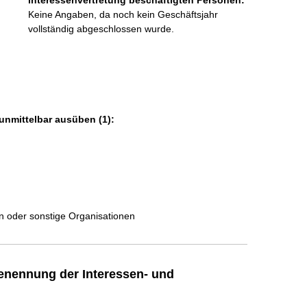
Interessenvertretung beschäftigten Personen:
o
Keine Angaben, da noch kein Geschäftsjahr
r
vollständig abgeschlossen wurde.
m
a
t
i
o
n
unmittelbar ausüben (1):
e
n
:
en oder sonstige Organisationen
enennung der Interessen- und