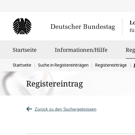
L
fü
Hauptnavigation
Startseite
Informationen/Hilfe
Reg
Sie
Startseite
Suche in Registereinträgen
Registereinträge
befinden
Registereintrag
sich
hier:
Zurück zu den Suchergebnissen