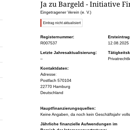
S
Ja zu Bargeld - Initiative F
Eingetragener Verein (e. V.)
e
W
Eintrag nicht aktualisiert
i
i
c
Registernummer:
Ersteintrag
h
R007537
12.08.2025
t
t
i
Letzte Jahresaktualisierung:
Tätigkeitsk
g
l
–
Privatrechtl
e
e
e
r
Kontaktdaten:
H
e
n
Adresse:
i
r
Postfach
n
570104
w
22770
Hamburg
i
e
Deutschland
i
s
n
:
Hauptfinanzierungsquellen:
Keine Angaben, da noch kein Geschäftsjahr voll
h
Jährliche finanzielle Aufwendungen im