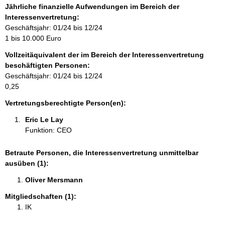
f
Jährliche finanzielle Aufwendungen im Bereich der
o
Interessenvertretung:
r
Geschäftsjahr: 01/24 bis 12/24
m
1 bis 10.000 Euro
a
Vollzeitäquivalent der im Bereich der Interessenvertretung
t
beschäftigten Personen:
i
Geschäftsjahr: 01/24 bis 12/24
o
0,25
n
e
Vertretungsberechtigte Person(en):
n
Eric Le Lay 
:
Funktion: CEO
Betraute Personen, die Interessenvertretung unmittelbar
ausüben (1):
Oliver Mersmann 
Mitgliedschaften (1):
IK