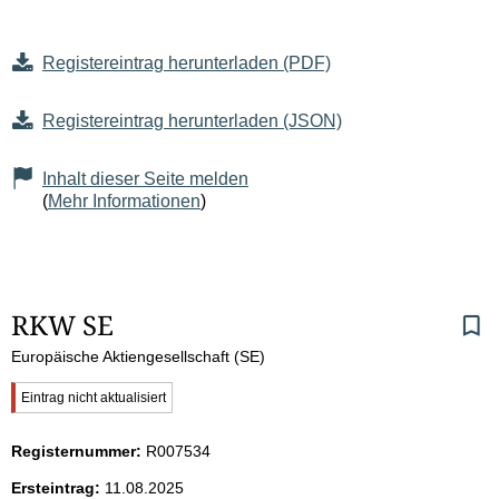
Registereintrag herunterladen (PDF)
Registereintrag herunterladen (JSON)
Inhalt dieser Seite melden
(
Mehr Informationen
)
S
RKW SE
Europäische Aktiengesellschaft (SE)
e
W
Eintrag nicht aktualisiert
i
i
c
Registernummer:
R007534
t
h
t
Ersteintrag:
11.08.2025
i