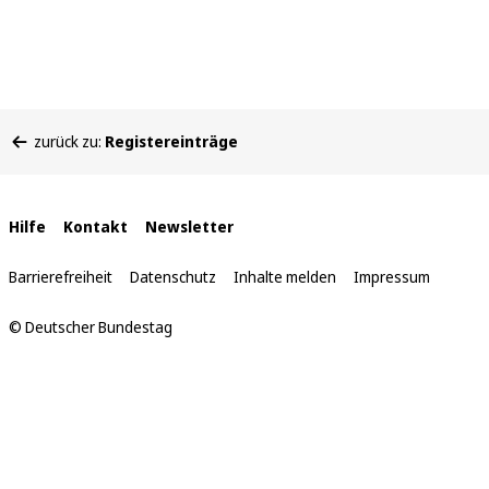
Sie
zurück zu:
Registereinträge
befinden
sich
hier:
Interne
Hilfe
Kontakt
Newsletter
Links
Barrierefreiheit
Datenschutz
Inhalte melden
Impressum
© Deutscher Bundestag