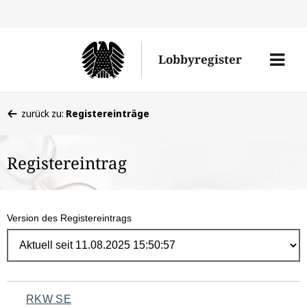
Direk
zum
Men
Lobbyregister
Inhal
öffne
Sie
zurück zu:
Registereinträge
befinden
sich
Registereintrag
hier:
Version des Registereintrags
Navigation
RKW SE