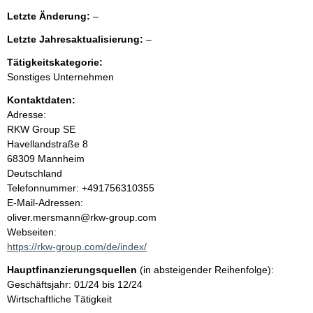
e
g
l
Letzte Änderung:
–
e
e
n
r
l
Letzte Jahresaktualisierung:
–
e
H
e
r
i
Tätigkeitskategorie:
i
e
n
Sonstiges Unternehmen
r
w
n
Kontaktdaten:
e
i
Adresse:
h
s
RKW Group SE
:
Havellandstraße
8
a
68309
Mannheim
Deutschland
l
K
Telefonnummer: +491756310355
o
E-Mail-Adressen:
t
n
oliver.mersmann@rkw-group.com
t
Webseiten:
a
https://rkw-group.com/de/index/
k
Hauptfinanzierungsquellen
(in absteigender Reihenfolge):
t
Geschäftsjahr: 01/24 bis 12/24
i
Wirtschaftliche Tätigkeit
n