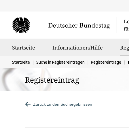
L
fü
Hauptnavigation
Startseite
Informationen/Hilfe
Reg
Sie
Startseite
Suche in Registereinträgen
Registereinträge
befinden
Registereintrag
sich
hier:
Zurück zu den Suchergebnissen