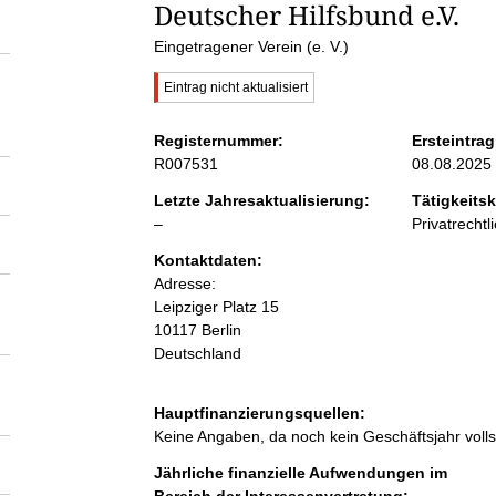
S
Deutscher Hilfsbund e.V.
Eingetragener Verein (e. V.)
e
W
Eintrag nicht aktualisiert
i
i
c
Registernummer:
Ersteintrag
h
R007531
08.08.2025
t
t
i
Letzte Jahresaktualisierung:
Tätigkeitsk
g
l
–
Privatrechtl
e
e
e
r
Kontaktdaten:
H
e
n
Adresse:
i
r
Leipziger Platz
n
15
w
10117
Berlin
i
e
Deutschland
i
s
n
:
Hauptfinanzierungsquellen:
Keine Angaben, da noch kein Geschäftsjahr voll
h
Jährliche finanzielle Aufwendungen im