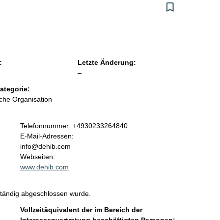
:
Letzte Änderung:
l
–
e
ategorie:
e
iche Organisation
r
K
Telefonnummer: +4930233264840
o
E-Mail-Adressen:
n
info@dehib.com
t
Webseiten:
a
www.dehib.com
k
t
ständig abgeschlossen wurde.
i
n
Vollzeitäquivalent der im Bereich der
f