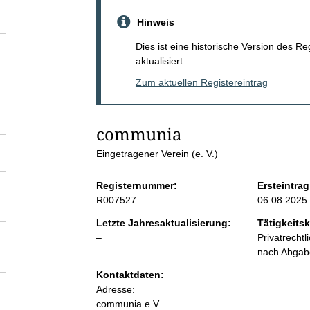
S
Hinweis
e
Dies ist eine historische Version des R
aktualisiert.
i
Zum aktuellen Registereintrag
t
communia
e
Eingetragener Verein (e. V.)
n
Registernummer:
Ersteintrag
R007527
06.08.2025
i
Letzte Jahresaktualisierung:
Tätigkeitsk
l
–
Privatrecht
n
e
nach Abga
e
Kontaktdaten:
h
r
Adresse:
communia e.V.