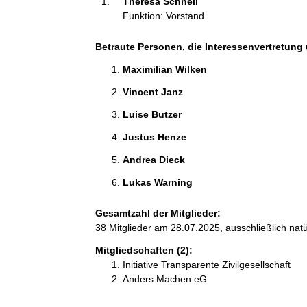
Theresa Schnell 
a
Funktion: Vorstand
t
i
Betraute Personen, die Interessenvertretung 
o
n
Maximilian Wilken 
e
Vincent Janz 
n
:
Luise Butzer 
Justus Henze 
Andrea Dieck 
Lukas Warning 
Gesamtzahl der Mitglieder:
38 Mitglieder am 28.07.2025, ausschließlich nat
Mitgliedschaften (2):
Initiative Transparente Zivilgesellschaft
Anders Machen eG