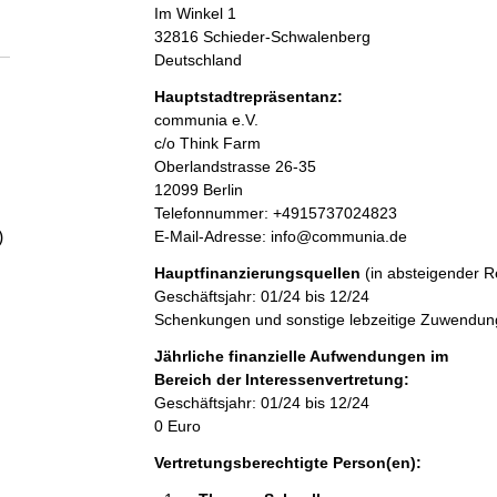
a
Im Winkel
1
32816
Schieder-Schwalenberg
Deutschland
l
Hauptstadtrepräsentanz:
t
A
communia e.V.
d
c/o Think Farm
r
Oberlandstrasse
26-35
e
12099
Berlin
s
K
Telefonnummer: +4915737024823
s
o
E-Mail-Adresse: info@communia.de
)
e
n
Hauptfinanzierungsquellen
(in absteigender R
t
Geschäftsjahr: 01/24 bis 12/24
a
Schenkungen und sonstige lebzeitige Zuwendunge
k
t
Jährliche finanzielle Aufwendungen im
i
Bereich der Interessenvertretung:
n
Geschäftsjahr: 01/24 bis 12/24
f
0 Euro
o
Vertretungsberechtigte Person(en):
r
m