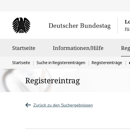
L
fü
Hauptnavigation
Startseite
Informationen/Hilfe
Reg
Sie
Startseite
Suche in Registereinträgen
Registereinträge
befinden
Registereintrag
sich
hier:
Zurück zu den Suchergebnissen