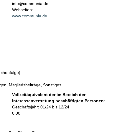
n
info@communia.de
t
Webseiten:
a
www.communia.de
k
t
i
n
f
o
r
m
a
eihenfolge):
t
i
n, Mitgliedsbeiträge, Sonstiges
o
Vollzeitäquivalent der im Bereich der
n
Interessenvertretung beschäftigten Personen:
e
Geschäftsjahr: 01/24 bis 12/24
n
0,00
: