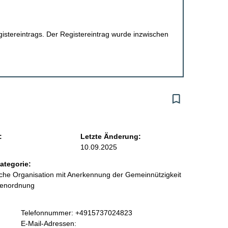
egistereintrags. Der Registereintrag wurde inzwischen
:
Letzte Änderung:
10.09.2025
ategorie:
liche Organisation mit Anerkennung der Gemeinnützigkeit
benordnung
K
Telefonnummer: +4915737024823
o
E-Mail-Adressen: