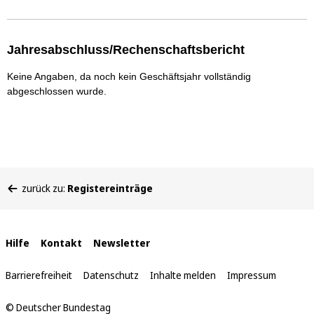
Jahresabschluss/Rechenschaftsbericht
Keine Angaben, da noch kein Geschäftsjahr vollständig
abgeschlossen wurde.
Sie
zurück zu:
Registereinträge
befinden
sich
hier:
Interne
Hilfe
Kontakt
Newsletter
Links
Barrierefreiheit
Datenschutz
Inhalte melden
Impressum
© Deutscher Bundestag