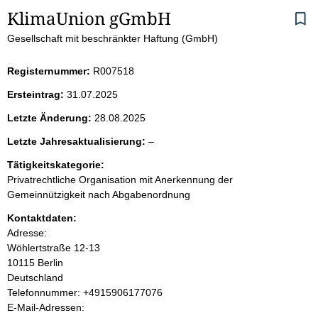
S
KlimaUnion gGmbH
Gesellschaft mit beschränkter Haftung (GmbH)
e
i
Registernummer:
R007518
Ersteintrag:
31.07.2025
t
Letzte Änderung:
28.08.2025
e
l
Letzte Jahresaktualisierung:
–
e
n
Tätigkeitskategorie:
e
Privatrechtliche Organisation mit Anerkennung der
r
i
Gemeinnützigkeit nach Abgabenordnung
Kontaktdaten:
n
Adresse:
Wöhlertstraße
12-13
h
10115
Berlin
Deutschland
a
K
Telefonnummer: +4915906177076
o
E-Mail-Adressen:
l