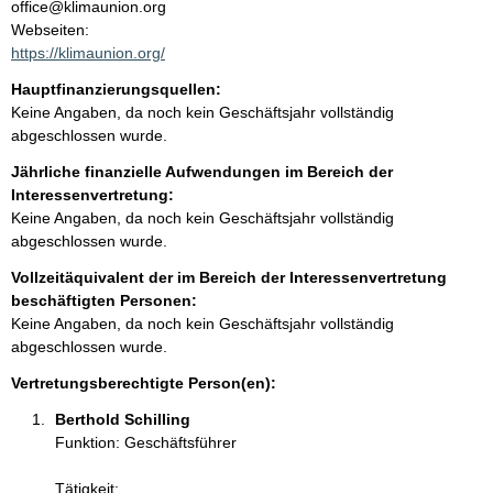
n
office@klimaunion.org
t
Webseiten:
t
a
https://klimaunion.org/
k
Hauptfinanzierungsquellen:
t
Keine Angaben, da noch kein Geschäftsjahr vollständig
i
abgeschlossen wurde.
n
f
Jährliche finanzielle Aufwendungen im Bereich der
o
Interessenvertretung:
r
Keine Angaben, da noch kein Geschäftsjahr vollständig
m
abgeschlossen wurde.
a
Vollzeitäquivalent der im Bereich der Interessenvertretung
t
beschäftigten Personen:
i
Keine Angaben, da noch kein Geschäftsjahr vollständig
o
abgeschlossen wurde.
n
e
Vertretungsberechtigte Person(en):
n
Berthold Schilling 
:
Funktion: Geschäftsführer
Tätigkeit: