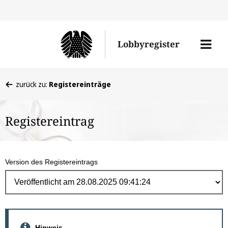
Direk
zum
Men
Lobbyregister
Inhal
öffne
Sie
zurück zu:
Registereinträge
befinden
sich
Registereintrag
hier:
Version des Registereintrags
Hinweis