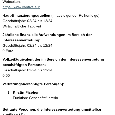
t
Webseiten:
a
https://www.vantive.eu/
t
k
Hauptfinanzierungsquellen
(in absteigender Reihenfolge):
t
Geschäftsjahr: 02/24 bis 12/24
i
Wirtschaftliche Tätigkeit
n
f
Jährliche finanzielle Aufwendungen im Bereich der
o
Interessenvertretung:
r
Geschäftsjahr: 02/24 bis 12/24
m
0 Euro
a
Vollzeitäquivalent der im Bereich der Interessenvertretung
t
beschäftigten Personen:
i
Geschäftsjahr: 02/24 bis 12/24
o
0,00
n
e
Vertretungsberechtigte Person(en):
n
Kirstin Fischer 
:
Funktion: Geschäftsführerin
Betraute Personen, die Interessenvertretung unmittelbar
ausüben (2):