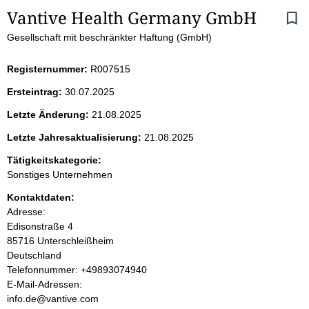
S
Vantive Health Germany GmbH
Gesellschaft mit beschränkter Haftung (GmbH)
e
i
Registernummer:
R007515
Ersteintrag:
30.07.2025
t
Letzte Änderung:
21.08.2025
e
Letzte Jahresaktualisierung:
21.08.2025
n
Tätigkeitskategorie:
Sonstiges Unternehmen
i
Kontaktdaten:
Adresse:
n
Edisonstraße
4
85716
Unterschleißheim
h
Deutschland
K
Telefonnummer: +49893074940
a
o
E-Mail-Adressen:
n
info.de@vantive.com
l