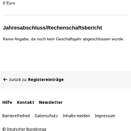
0 Euro
Jahresabschluss/Rechenschaftsbericht
Keine Angabe, da noch kein Geschäftsjahr abgeschlossen wurde.
Sie
zurück zu:
Registereinträge
befinden
sich
hier:
Interne
Hilfe
Kontakt
Newsletter
Links
Barrierefreiheit
Datenschutz
Inhalte melden
Impressum
© Deutscher Bundestag