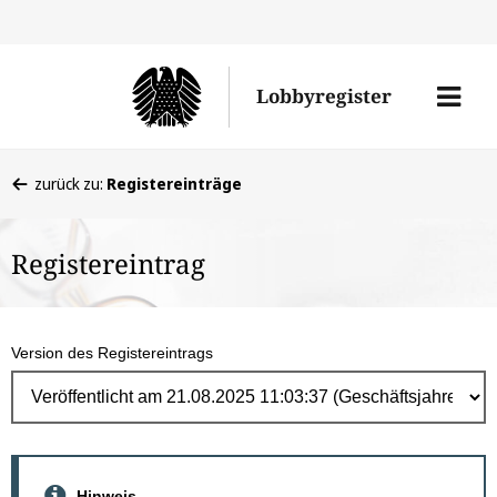
Direk
zum
Men
Lobbyregister
Inhal
öffne
Sie
zurück zu:
Registereinträge
befinden
sich
Registereintrag
hier:
Version des Registereintrags
Hinweis