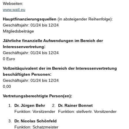
t
Webseiten:
a
www.watl.eu
k
Hauptfinanzierungsquellen
(in absteigender Reihenfolge):
t
Geschäftsjahr: 01/24 bis 12/24
i
Mitgliedsbeiträge
n
f
Jährliche finanzielle Aufwendungen im Bereich der
o
Interessenvertretung:
r
Geschäftsjahr: 01/24 bis 12/24
m
0 Euro
a
Vollzeitäquivalent der im Bereich der Interessenvertretung
t
beschäftigten Personen:
i
Geschäftsjahr: 01/24 bis 12/24
o
0,00
n
e
Vertretungsberechtigte Person(en):
n
Dr. Jürgen Behr 
Dr. Rainer Bonnet 
:
Funktion: Vorsitzender
Funktion: stellvertr. Vorsitzender
Dr. Nicolas Schönfeld 
Funktion: Schatzmeister