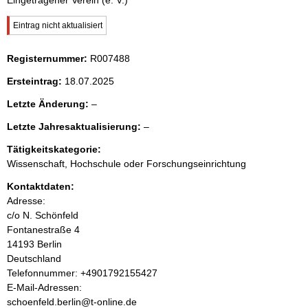
Eingetragener Verein (e. V.)
e
W
Eintrag nicht aktualisiert
i
n
c
Registernummer:
R007488
h
i
t
Ersteintrag:
18.07.2025
i
g
n
l
Letzte Änderung:
–
e
e
r
l
Letzte Jahresaktualisierung:
–
h
e
H
e
r
Tätigkeitskategorie:
i
e
a
n
Wissenschaft, Hochschule oder Forschungseinrichtung
r
w
Kontaktdaten:
e
l
i
Adresse:
s
c/o N. Schönfeld
t
:
Fontanestraße
4
14193
Berlin
Deutschland
K
Telefonnummer: +4901792155427
o
E-Mail-Adressen:
n
schoenfeld.berlin@t-online.de