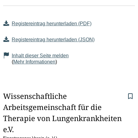
Registereintrag herunterladen (PDF)
Registereintrag herunterladen (JSON)
Inhalt dieser Seite melden
(
Mehr Informationen
)
S
Wissenschaftliche 
Arbeitsgemeinschaft für die 
e
Therapie von Lungenkrankheiten 
i
e.V.
t