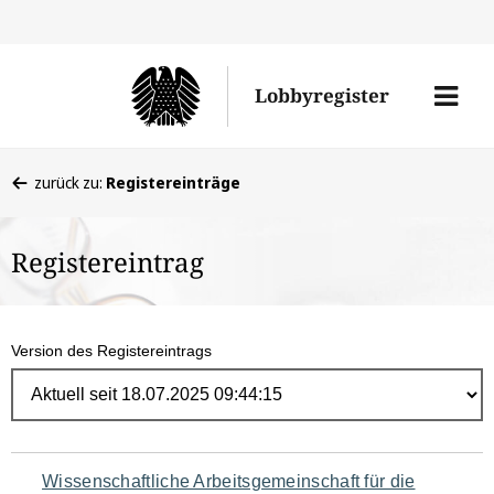
Direk
zum
Men
Lobbyregister
Inhal
öffne
Sie
zurück zu:
Registereinträge
befinden
sich
Registereintrag
hier:
Version des Registereintrags
Navigation
Wissenschaftliche Arbeitsgemeinschaft für die