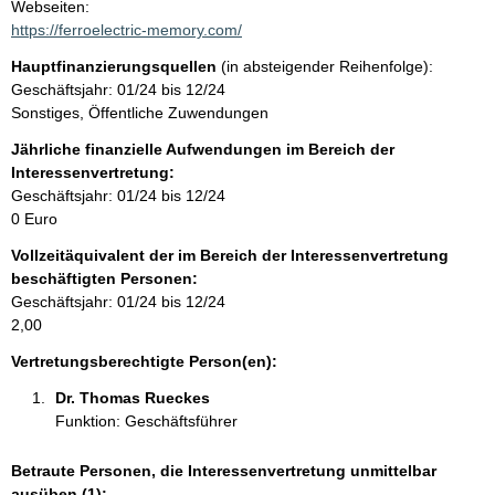
t
Webseiten:
a
https://ferroelectric-memory.com/
t
k
Hauptfinanzierungsquellen
(in absteigender Reihenfolge):
t
Geschäftsjahr: 01/24 bis 12/24
i
Sonstiges, Öffentliche Zuwendungen
n
f
Jährliche finanzielle Aufwendungen im Bereich der
o
Interessenvertretung:
r
Geschäftsjahr: 01/24 bis 12/24
m
0 Euro
a
Vollzeitäquivalent der im Bereich der Interessenvertretung
t
beschäftigten Personen:
i
Geschäftsjahr: 01/24 bis 12/24
o
2,00
n
e
Vertretungsberechtigte Person(en):
n
Dr. Thomas Rueckes 
:
Funktion: Geschäftsführer
Betraute Personen, die Interessenvertretung unmittelbar
ausüben (1):