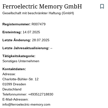
S
Ferroelectric Memory GmbH
Gesellschaft mit beschränkter Haftung (GmbH)
e
i
Registernummer:
R007479
Ersteintrag:
14.07.2025
t
Letzte Änderung:
28.07.2025
e
l
Letzte Jahresaktualisierung:
–
e
n
Tätigkeitskategorie:
e
Sonstiges Unternehmen
r
i
Kontaktdaten:
Adresse:
n
Charlotte-Bühler-Str.
12
01099
Dresden
h
Deutschland
K
Telefonnummer: +493512718830
a
o
E-Mail-Adressen:
n
info@ferroelectric-memory.com
l