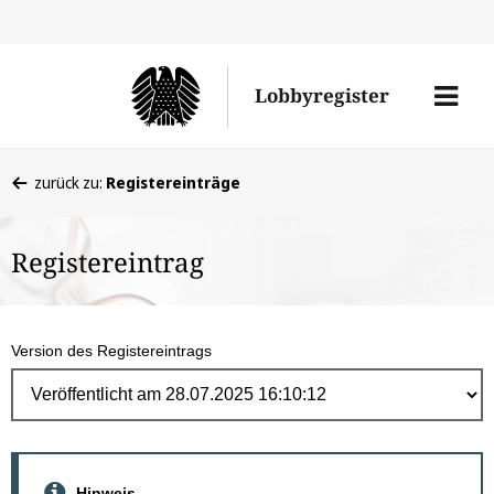
Direk
zum
Men
Lobbyregister
Inhal
öffne
Sie
zurück zu:
Registereinträge
befinden
sich
Registereintrag
hier:
Version des Registereintrags
Hinweis