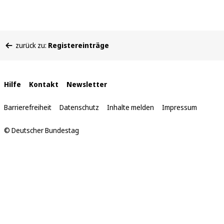
Sie
zurück zu:
Registereinträge
befinden
sich
hier:
Interne
Hilfe
Kontakt
Newsletter
Links
Barrierefreiheit
Datenschutz
Inhalte melden
Impressum
© Deutscher Bundestag