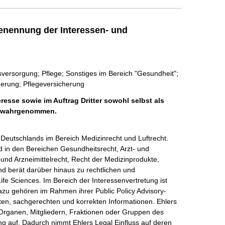
enennung der Interessen- und
versorgung; Pflege; Sonstiges im Bereich "Gesundheit";
cherung; Pflegeversicherung
resse sowie im Auftrag Dritter sowohl selbst als
er wahrgenommen.
Deutschlands im Bereich Medizinrecht und Luftrecht. 
d in den Bereichen Gesundheitsrecht, Arzt- und 
und Arzneimittelrecht, Recht der Medizinprodukte, 
d berät darüber hinaus zu rechtlichen und 
ife Sciences. Im Bereich der Interessenvertretung ist 
azu gehören im Rahmen ihrer Public Policy Advisory-
nten, sachgerechten und korrekten Informationen. Ehlers 
 Organen, Mitgliedern, Fraktionen oder Gruppen des 
 auf. Dadurch nimmt Ehlers Legal Einfluss auf deren 