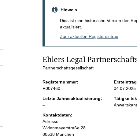
S
Hinweis
e
Dies ist eine historische Version des R
aktualisiert.
i
Zum aktuellen Registereintrag
t
Ehlers Legal Partnerschaft
e
Partnerschaftsgesellschaft
n
Registernummer:
Ersteintrag
R007460
04.07.2025
i
Letzte Jahresaktualisierung:
Tätigkeitsk
l
–
Anwaltskanz
n
e
Kontaktdaten:
e
Adresse:
h
r
Widenmayerstraße
28
80538
München