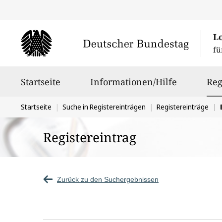
L
fü
Hauptnavigation
Startseite
Informationen/Hilfe
Reg
Sie
Startseite
Suche in Registereinträgen
Registereinträge
befinden
Registereintrag
sich
hier:
Zurück zu den Suchergebnissen