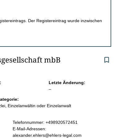
egistereintrags. Der Registereintrag wurde inzwischen
sgesellschaft mbB
:
Letzte Änderung:
l
–
e
ategorie:
e
lei, Einzelanwältin oder Einzelanwalt
r
K
Telefonnummer: +498920572451
o
E-Mail-Adressen:
n
alexander.ehlers@ehlers-legal.com