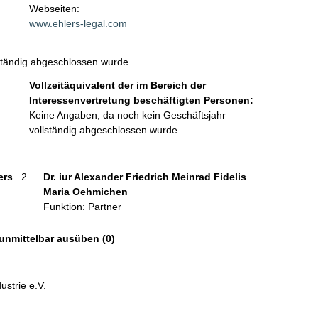
t
Webseiten:
a
www.ehlers-legal.com
k
t
ständig abgeschlossen wurde.
i
n
Vollzeitäquivalent der im Bereich der
f
Interessenvertretung beschäftigten Personen:
o
Keine Angaben, da noch kein Geschäftsjahr
r
vollständig abgeschlossen wurde.
m
a
t
ers 
Dr. iur Alexander Friedrich Meinrad Fidelis 
i
Maria Oehmichen 
o
Funktion: Partner
n
e
 unmittelbar ausüben (0)
n
:
strie e.V.