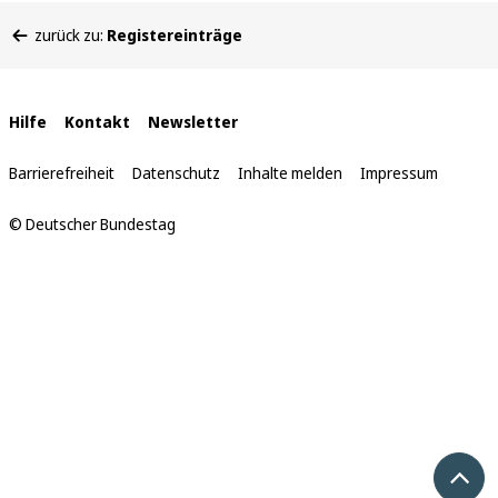
Sie
zurück zu:
Registereinträge
befinden
sich
hier:
Interne
Hilfe
Kontakt
Newsletter
Links
Barrierefreiheit
Datenschutz
Inhalte melden
Impressum
© Deutscher Bundestag
Nach