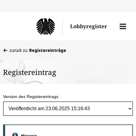
Direk
zum
Men
Lobbyregister
Inhal
öffne
Sie
zurück zu:
Registereinträge
befinden
sich
Registereintrag
hier:
Version des Registereintrags
Hinweis