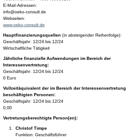
a
o
E-Mail-Adressen:
n
info@oeko-consult.de
l
t
Webseiten:
a
www.oeko-consult.de
t
k
Hauptfinanzierungsquellen
(in absteigender Reihenfolge):
t
Geschäftsjahr: 12/24 bis 12/24
i
Wirtschaftliche Tätigkeit
n
f
Jährliche finanzielle Aufwendungen im Bereich der
o
Interessenvertretung:
r
Geschäftsjahr: 12/24 bis 12/24
m
0 Euro
a
Vollzeitäquivalent der im Bereich der Interessenvertretung
t
beschäftigten Personen:
i
Geschäftsjahr: 12/24 bis 12/24
o
0,00
n
e
Vertretungsberechtigte Person(en):
n
Christof Timpe 
:
Funktion: Geschäftsführer