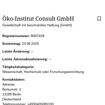
S
Öko-Institut Consult GmbH
Gesellschaft mit beschränkter Haftung (GmbH)
e
i
Registernummer:
R007439
Ersteintrag:
23.06.2025
t
l
Letzte Änderung:
–
e
e
l
Letzte Jahresaktualisierung:
–
e
e
n
r
Tätigkeitskategorie:
e
Wissenschaft, Hochschule oder Forschungseinrichtung
r
i
Kontaktdaten:
Adresse:
n
Borkumstr.
2
13189
Berlin
h
Deutschland
K
Telefonnummer: +4930405085100