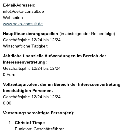
a
o
E-Mail-Adressen:
n
info@oeko-consult.de
l
t
Webseiten:
a
www.oeko-consult.de
t
k
Hauptfinanzierungsquellen
(in absteigender Reihenfolge):
t
Geschäftsjahr: 12/24 bis 12/24
i
Wirtschaftliche Tätigkeit
n
f
Jährliche finanzielle Aufwendungen im Bereich der
o
Interessenvertretung:
r
Geschäftsjahr: 12/24 bis 12/24
m
0 Euro
a
Vollzeitäquivalent der im Bereich der Interessenvertretung
t
beschäftigten Personen:
i
Geschäftsjahr: 12/24 bis 12/24
o
0,00
n
e
Vertretungsberechtigte Person(en):
n
Christof Timpe 
:
Funktion: Geschäftsführer