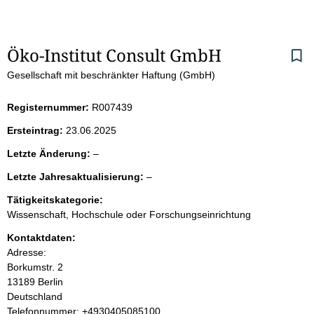
S
Öko-Institut Consult GmbH
Gesellschaft mit beschränkter Haftung (GmbH)
e
i
Registernummer:
R007439
Ersteintrag:
23.06.2025
t
l
Letzte Änderung:
–
e
e
l
Letzte Jahresaktualisierung:
–
e
e
n
r
Tätigkeitskategorie:
e
Wissenschaft, Hochschule oder Forschungseinrichtung
r
i
Kontaktdaten:
Adresse:
n
Borkumstr.
2
13189
Berlin
h
Deutschland
K
Telefonnummer: +4930405085100