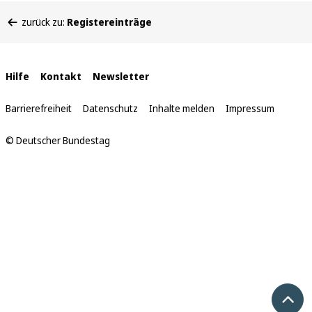
Sie
zurück zu:
Registereinträge
befinden
sich
hier:
Interne
Hilfe
Kontakt
Newsletter
Links
Barrierefreiheit
Datenschutz
Inhalte melden
Impressum
© Deutscher Bundestag
Nach