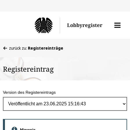
Direk
zum
Men
Lobbyregister
Inhal
öffne
Sie
zurück zu:
Registereinträge
befinden
sich
Registereintrag
hier:
Version des Registereintrags
Hinweis