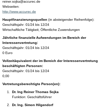
t
reiner.sojka@accurec.de
a
Webseiten:
t
k
http://www.accurec.de
t
Hauptfinanzierungsquellen
(in absteigender Reihenfolge):
i
Geschäftsjahr: 01/24 bis 12/24
n
Wirtschaftliche Tätigkeit, Öffentliche Zuwendungen
f
o
Jährliche finanzielle Aufwendungen im Bereich der
r
Interessenvertretung:
m
Geschäftsjahr: 01/24 bis 12/24
a
0 Euro
t
Vollzeitäquivalent der im Bereich der Interessenvertretung
i
beschäftigten Personen:
o
Geschäftsjahr: 01/24 bis 12/24
n
0,00
e
n
Vertretungsberechtigte Person(en):
:
Dr. Ing Reiner Thomas Sojka 
Funktion: Geschäftsführer
Dr. Ing. Simon Hilgendorf 