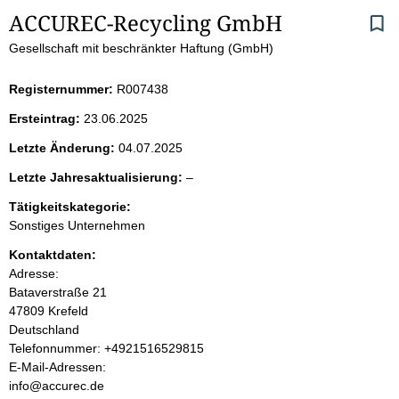
S
ACCUREC-Recycling GmbH
Gesellschaft mit beschränkter Haftung (GmbH)
e
i
Registernummer:
R007438
Ersteintrag:
23.06.2025
t
Letzte Änderung:
04.07.2025
e
l
Letzte Jahresaktualisierung:
–
e
n
Tätigkeitskategorie:
e
Sonstiges Unternehmen
r
i
Kontaktdaten:
Adresse:
n
Bataverstraße
21
47809
Krefeld
h
Deutschland
K
Telefonnummer: +4921516529815
a
o
E-Mail-Adressen:
n
info@accurec.de
l