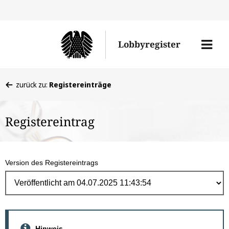
Direk
zum
Men
Lobbyregister
Inhal
öffne
Sie
zurück zu:
Registereinträge
befinden
sich
Registereintrag
hier:
Version des Registereintrags
Hinweis