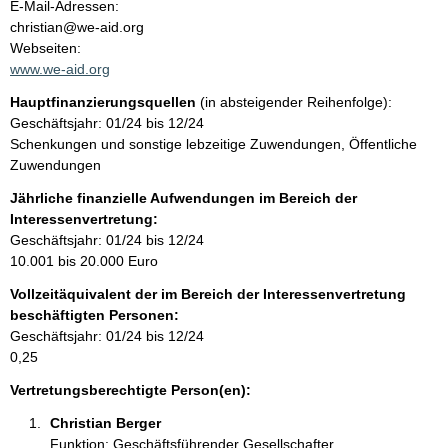
o
E-Mail-Adressen:
n
christian@we-aid.org
t
t
Webseiten:
a
www.we-aid.org
k
Hauptfinanzierungsquellen
(in absteigender Reihenfolge):
t
Geschäftsjahr: 01/24 bis 12/24
i
Schenkungen und sonstige lebzeitige Zuwendungen, Öffentliche
n
Zuwendungen
f
o
Jährliche finanzielle Aufwendungen im Bereich der
r
Interessenvertretung:
m
Geschäftsjahr: 01/24 bis 12/24
a
10.001 bis 20.000 Euro
t
Vollzeitäquivalent der im Bereich der Interessenvertretung
i
beschäftigten Personen:
o
Geschäftsjahr: 01/24 bis 12/24
n
0,25
e
n
Vertretungsberechtigte Person(en):
:
Christian Berger 
Funktion: Geschäftsführender Gesellschafter