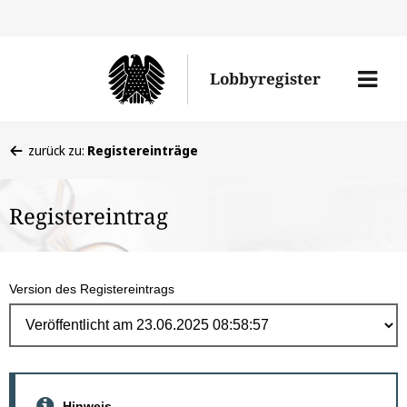
Direk
zum
Men
Lobbyregister
Inhal
öffne
Sie
zurück zu:
Registereinträge
befinden
sich
Registereintrag
hier:
Version des Registereintrags
Hinweis