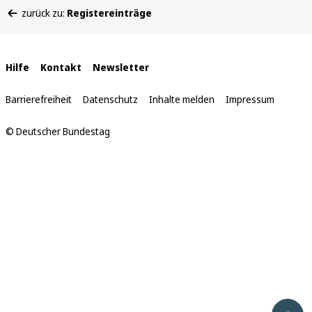
Sie
zurück zu:
Registereinträge
befinden
sich
hier:
Interne
Hilfe
Kontakt
Newsletter
Links
Barrierefreiheit
Datenschutz
Inhalte melden
Impressum
© Deutscher Bundestag