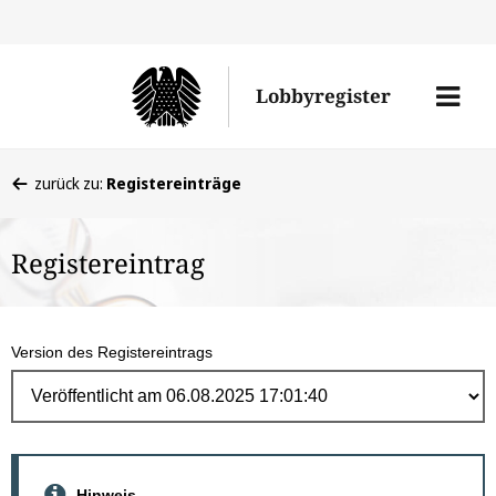
Direk
zum
Men
Lobbyregister
Inhal
öffne
Sie
zurück zu:
Registereinträge
befinden
sich
Registereintrag
hier:
Version des Registereintrags
Hinweis