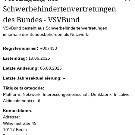
Schwerbehindertenvertretungen 
e
des Bundes - VSVBund
i
VSVBund besteht aus Schwerbehindertenvertretungen
t
innerhalb der Bundesbehörden als Netzwerk.
e
Registernummer:
R007433
n
Ersteintrag:
19.06.2025
Letzte Änderung:
06.08.2025
i
l
Letzte Jahresaktualisierung:
–
n
e
Tätigkeitskategorie:
e
Plattform, Netzwerk, Interessengemeinschaft, Denkfabrik, Initiative,
h
r
Aktionsbündnis o. ä.
a
Kontaktdaten:
Adresse:
l
Wilhelmstraße
49
10117
Berlin