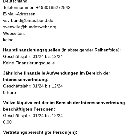
t
Deutschland
K
Telefonnummer: +4930185272542
o
E-Mail-Adressen:
n
vsv-bund@bmas.bund.de
t
svenwille@bundeswehr.org
a
Webseiten:
k
keine
t
Hauptfinanzierungsquellen
(in absteigender Reihenfolge):
i
Geschäftsjahr: 01/24 bis 12/24
n
Keine Finanzierungsquelle
f
o
Jährliche finanzielle Aufwendungen im Bereich der
r
Interessenvertretung:
m
Geschäftsjahr: 01/24 bis 12/24
a
0 Euro
t
Vollzeitäquivalent der im Bereich der Interessenvertretung
i
beschäftigten Personen:
o
Geschäftsjahr: 01/24 bis 12/24
n
0,00
e
n
Vertretungsberechtigte Person(en):
: