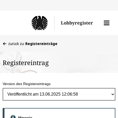
Direk
zum
Men
Lobbyregister
Inhal
öffne
Sie
zurück zu:
Registereinträge
befinden
sich
Registereintrag
hier:
Version des Registereintrags
Hinweis