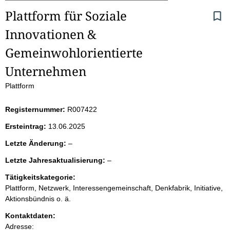
Plattform für Soziale 
e
Innovationen & 
i
Gemeinwohlorientierte 
t
Unternehmen
e
Plattform
n
Registernummer:
R007422
i
Ersteintrag:
13.06.2025
n
l
Letzte Änderung:
–
e
l
Letzte Jahresaktualisierung:
–
h
e
e
r
Tätigkeitskategorie:
e
a
Plattform, Netzwerk, Interessengemeinschaft, Denkfabrik, Initiative,
r
Aktionsbündnis o. ä.
l
Kontaktdaten:
Adresse: