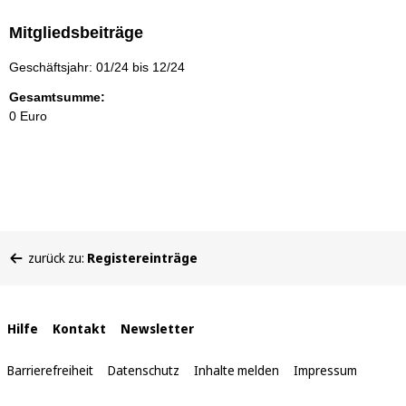
Mitgliedsbeiträge
Geschäftsjahr: 01/24 bis 12/24
Gesamtsumme:
0 Euro
Sie
zurück zu:
Registereinträge
befinden
sich
hier:
Interne
Hilfe
Kontakt
Newsletter
Links
Barrierefreiheit
Datenschutz
Inhalte melden
Impressum