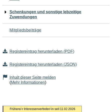
Schenkungen und sonstige lebzeitige
Zuwendungen
Mitgliedsbeiträge
Registereintrag herunterladen (PDF)
Registereintrag herunterladen (JSON)
Inhalt dieser Seite melden
(
Mehr Informationen
)
S
Frühere/-r Interessenvertreter/-in seit
11.02.2026