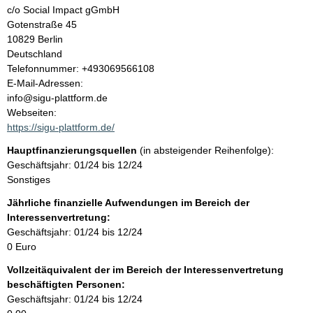
t
c/o Social Impact gGmbH
Gotenstraße
45
10829
Berlin
Deutschland
K
Telefonnummer: +493069566108
o
E-Mail-Adressen:
n
info@sigu-plattform.de
t
Webseiten:
a
https://sigu-plattform.de/
k
Hauptfinanzierungsquellen
(in absteigender Reihenfolge):
t
Geschäftsjahr: 01/24 bis 12/24
i
Sonstiges
n
f
Jährliche finanzielle Aufwendungen im Bereich der
o
Interessenvertretung:
r
Geschäftsjahr: 01/24 bis 12/24
m
0 Euro
a
Vollzeitäquivalent der im Bereich der Interessenvertretung
t
beschäftigten Personen:
i
Geschäftsjahr: 01/24 bis 12/24
o