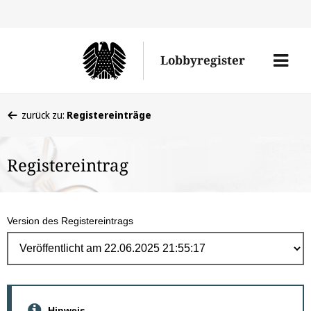
Direk
zum
Men
Lobbyregister
Inhal
öffne
Sie
zurück zu:
Registereinträge
befinden
sich
Registereintrag
hier:
Version des Registereintrags
Hinweis