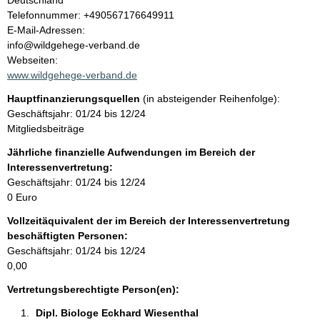
Deutschland
K
Telefonnummer: +490567176649911
t
o
E-Mail-Adressen:
n
info@wildgehege-verband.de
t
Webseiten:
a
www.wildgehege-verband.de
k
Hauptfinanzierungsquellen
(in absteigender Reihenfolge):
t
Geschäftsjahr: 01/24 bis 12/24
i
Mitgliedsbeiträge
n
f
Jährliche finanzielle Aufwendungen im Bereich der
o
Interessenvertretung:
r
Geschäftsjahr: 01/24 bis 12/24
m
0 Euro
a
Vollzeitäquivalent der im Bereich der Interessenvertretung
t
beschäftigten Personen:
i
Geschäftsjahr: 01/24 bis 12/24
o
0,00
n
e
Vertretungsberechtigte Person(en):
n
Dipl. Biologe Eckhard Wiesenthal 
: