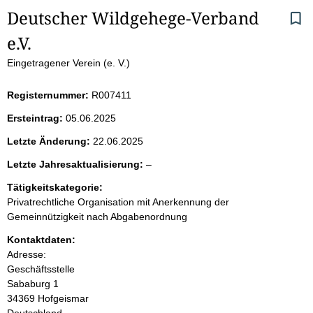
S
Deutscher Wildgehege-Verband 
e.V.
e
Eingetragener Verein (e. V.)
i
Registernummer:
R007411
t
Ersteintrag:
05.06.2025
e
Letzte Änderung:
22.06.2025
n
l
Letzte Jahresaktualisierung:
–
e
i
Tätigkeitskategorie:
e
Privatrechtliche Organisation mit Anerkennung der
r
n
Gemeinnützigkeit nach Abgabenordnung
Kontaktdaten:
h
Adresse:
Geschäftsstelle
a
Sababurg
1
34369
Hofgeismar
l