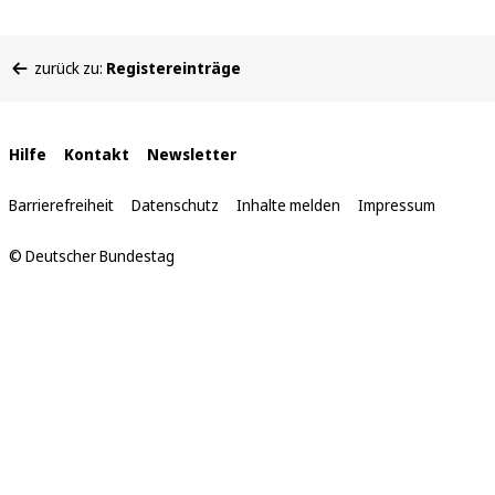
Sie
zurück zu:
Registereinträge
befinden
sich
hier:
Interne
Hilfe
Kontakt
Newsletter
Links
Barrierefreiheit
Datenschutz
Inhalte melden
Impressum
© Deutscher Bundestag