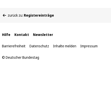
Sie
zurück zu:
Registereinträge
befinden
sich
hier:
Interne
Hilfe
Kontakt
Newsletter
Links
Barrierefreiheit
Datenschutz
Inhalte melden
Impressum
© Deutscher Bundestag