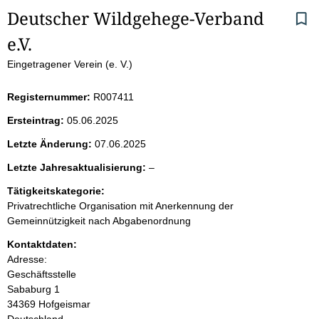
S
Deutscher Wildgehege-Verband 
e.V.
e
Eingetragener Verein (e. V.)
i
Registernummer:
R007411
t
Ersteintrag:
05.06.2025
e
Letzte Änderung:
07.06.2025
n
l
Letzte Jahresaktualisierung:
–
e
i
Tätigkeitskategorie:
e
Privatrechtliche Organisation mit Anerkennung der
r
n
Gemeinnützigkeit nach Abgabenordnung
Kontaktdaten:
h
Adresse:
Geschäftsstelle
a
Sababurg
1
34369
Hofgeismar
l