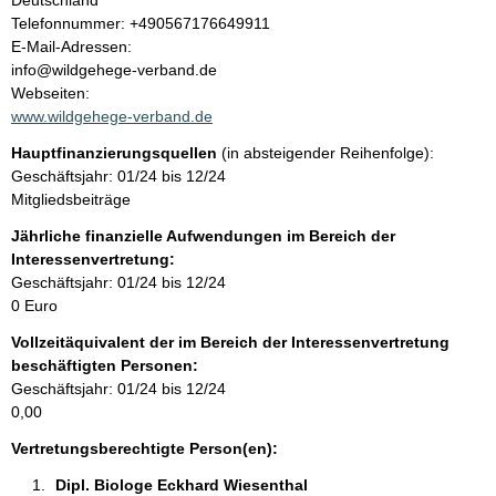
Deutschland
K
Telefonnummer: +490567176649911
t
o
E-Mail-Adressen:
n
info@wildgehege-verband.de
t
Webseiten:
a
www.wildgehege-verband.de
k
Hauptfinanzierungsquellen
(in absteigender Reihenfolge):
t
Geschäftsjahr: 01/24 bis 12/24
i
Mitgliedsbeiträge
n
f
Jährliche finanzielle Aufwendungen im Bereich der
o
Interessenvertretung:
r
Geschäftsjahr: 01/24 bis 12/24
m
0 Euro
a
Vollzeitäquivalent der im Bereich der Interessenvertretung
t
beschäftigten Personen:
i
Geschäftsjahr: 01/24 bis 12/24
o
0,00
n
e
Vertretungsberechtigte Person(en):
n
Dipl. Biologe Eckhard Wiesenthal 
: