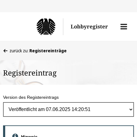
Direk
zum
Men
Lobbyregister
Inhal
öffne
Sie
zurück zu:
Registereinträge
befinden
sich
Registereintrag
hier:
Version des Registereintrags
Hinweis