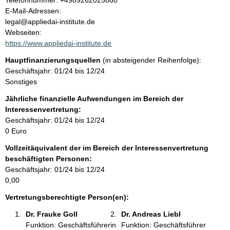
Telefonnummer: +4989262025860
o
E-Mail-Adressen:
t
n
legal@appliedai-institute.de
t
Webseiten:
a
https://www.appliedai-institute.de
k
Hauptfinanzierungsquellen
(in absteigender Reihenfolge):
t
Geschäftsjahr: 01/24 bis 12/24
i
Sonstiges
n
f
Jährliche finanzielle Aufwendungen im Bereich der
o
Interessenvertretung:
r
Geschäftsjahr: 01/24 bis 12/24
m
0 Euro
a
Vollzeitäquivalent der im Bereich der Interessenvertretung
t
beschäftigten Personen:
i
Geschäftsjahr: 01/24 bis 12/24
o
0,00
n
e
Vertretungsberechtigte Person(en):
n
Dr. Frauke Goll 
Dr. Andreas Liebl 
:
Funktion: Geschäftsführerin
Funktion: Geschäftsführer