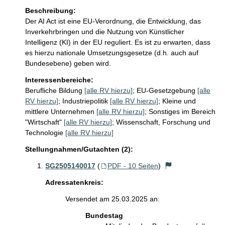
Beschreibung:
Der AI Act ist eine EU-Verordnung, die Entwicklung, das 
Inverkehrbringen und die Nutzung von Künstlicher 
Intelligenz (KI) in der EU reguliert. Es ist zu erwarten, dass 
es hierzu nationale Umsetzungsgesetze (d.h. auch auf 
Bundesebene) geben wird.
Interessenbereiche:
Berufliche Bildung
[alle RV hierzu]
;
EU-Gesetzgebung
[alle
RV hierzu]
;
Industriepolitik
[alle RV hierzu]
;
Kleine und
mittlere Unternehmen
[alle RV hierzu]
;
Sonstiges im Bereich
"Wirtschaft"
[alle RV hierzu]
;
Wissenschaft, Forschung und
Technologie
[alle RV hierzu]
Stellungnahmen/Gutachten (2):
SG2505140017
(
PDF - 10 Seiten
)
Adressatenkreis:
Versendet am 25.03.2025 an:
Bundestag