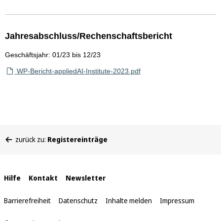
Jahresabschluss/Rechenschaftsbericht
Geschäftsjahr: 01/23 bis 12/23
WP-Bericht-appliedAI-Institute-2023.pdf
Sie
zurück zu:
Registereinträge
befinden
sich
hier:
Interne
Hilfe
Kontakt
Newsletter
Links
Barrierefreiheit
Datenschutz
Inhalte melden
Impressum