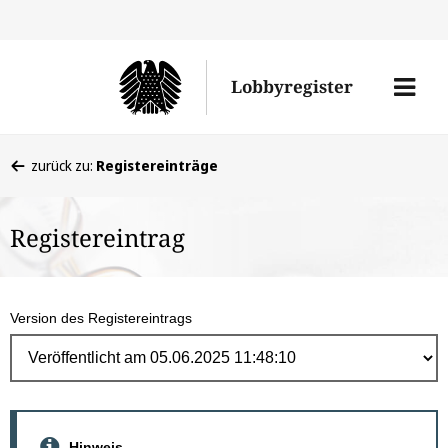
Direk
zum
Men
Lobbyregister
Inhal
öffne
Sie
zurück zu:
Registereinträge
befinden
sich
Registereintrag
hier:
Version des Registereintrags
Hinweis