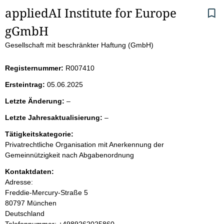
S
appliedAI Institute for Europe 
gGmbH
e
Gesellschaft mit beschränkter Haftung (GmbH)
i
Registernummer:
R007410
t
Ersteintrag:
05.06.2025
e
l
Letzte Änderung:
–
e
n
l
Letzte Jahresaktualisierung:
–
e
e
r
i
Tätigkeitskategorie:
e
Privatrechtliche Organisation mit Anerkennung der
r
n
Gemeinnützigkeit nach Abgabenordnung
Kontaktdaten:
h
Adresse:
Freddie-Mercury-Straße
5
a
80797
München
Deutschland
l
K