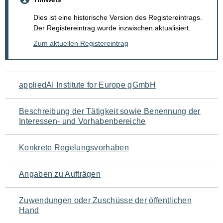
Dies ist eine historische Version des Registereintrags.
Der Registereintrag wurde inzwischen aktualisiert.
Zum aktuellen Registereintrag
Navigation
appliedAI Institute for Europe gGmbH
für
Beschreibung der Tätigkeit sowie Benennung der
den
Interessen- und Vorhabenbereiche
Seiteninhalt
Konkrete Regelungsvorhaben
Angaben zu Aufträgen
Zuwendungen oder Zuschüsse der öffentlichen
Hand