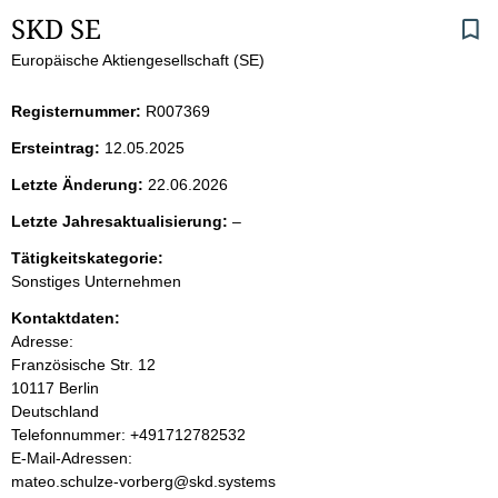
S
SKD SE
Europäische Aktiengesellschaft (SE)
e
i
Registernummer:
R007369
Ersteintrag:
12.05.2025
t
Letzte Änderung:
22.06.2026
e
l
Letzte Jahresaktualisierung:
–
e
n
Tätigkeitskategorie:
e
Sonstiges Unternehmen
r
i
Kontaktdaten:
Adresse:
n
Französische Str.
12
10117
Berlin
h
Deutschland
K
Telefonnummer: +491712782532
a
o
E-Mail-Adressen:
n
mateo.schulze-vorberg@skd.systems
l