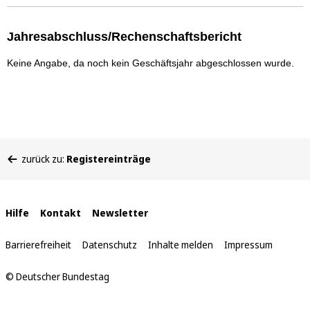
Jahresabschluss/Rechenschaftsbericht
Keine Angabe, da noch kein Geschäftsjahr abgeschlossen wurde.
Sie
zurück zu:
Registereinträge
befinden
sich
hier:
Interne
Hilfe
Kontakt
Newsletter
Links
Barrierefreiheit
Datenschutz
Inhalte melden
Impressum
© Deutscher Bundestag