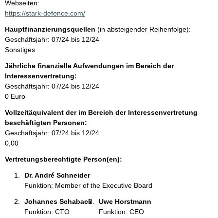
t
Webseiten:
a
https://stark-defence.com/
t
k
Hauptfinanzierungsquellen
(in absteigender Reihenfolge):
t
Geschäftsjahr: 07/24 bis 12/24
i
Sonstiges
n
f
Jährliche finanzielle Aufwendungen im Bereich der
o
Interessenvertretung:
r
Geschäftsjahr: 07/24 bis 12/24
m
0 Euro
a
Vollzeitäquivalent der im Bereich der Interessenvertretung
t
beschäftigten Personen:
i
Geschäftsjahr: 07/24 bis 12/24
o
0,00
n
e
Vertretungsberechtigte Person(en):
n
Dr. André Schneider 
:
Funktion: Member of the Executive Board
Johannes Schaback 
Uwe Horstmann 
Funktion: CTO
Funktion: CEO