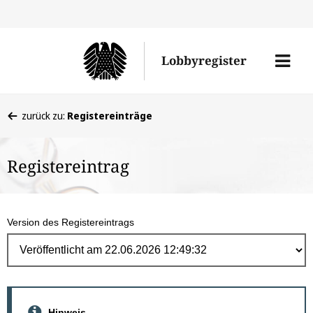
Direk
zum
Men
Lobbyregister
Inhal
öffne
Sie
zurück zu:
Registereinträge
befinden
sich
Registereintrag
hier:
Version des Registereintrags
Hinweis