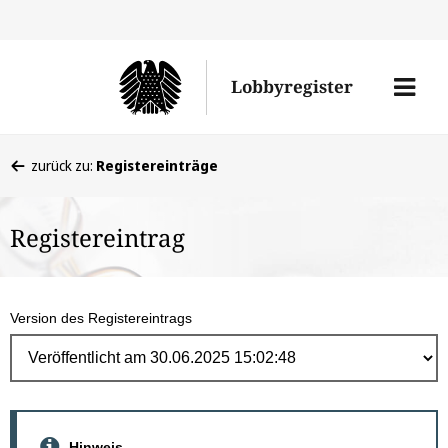
Direk
zum
Men
Lobbyregister
Inhal
öffne
Sie
zurück zu:
Registereinträge
befinden
sich
Registereintrag
hier:
Version des Registereintrags
Hinweis