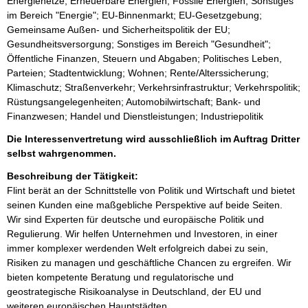
Energienetze; Erneuerbare Energien; Fossile Energien; Sonstiges
im Bereich "Energie"; EU-Binnenmarkt; EU-Gesetzgebung;
Gemeinsame Außen- und Sicherheitspolitik der EU;
Gesundheitsversorgung; Sonstiges im Bereich "Gesundheit";
Öffentliche Finanzen, Steuern und Abgaben; Politisches Leben,
Parteien; Stadtentwicklung; Wohnen; Rente/Alterssicherung;
Klimaschutz; Straßenverkehr; Verkehrsinfrastruktur; Verkehrspolitik;
Rüstungsangelegenheiten; Automobilwirtschaft; Bank- und
Finanzwesen; Handel und Dienstleistungen; Industriepolitik
Die Interessenvertretung wird ausschließlich im Auftrag Dritter
selbst wahrgenommen.
Beschreibung der Tätigkeit:
Flint berät an der Schnittstelle von Politik und Wirtschaft und bietet 
seinen Kunden eine maßgebliche Perspektive auf beide Seiten. 
Wir sind Experten für deutsche und europäische Politik und 
Regulierung. Wir helfen Unternehmen und Investoren, in einer 
immer komplexer werdenden Welt erfolgreich dabei zu sein, 
Risiken zu managen und geschäftliche Chancen zu ergreifen. Wir 
bieten kompetente Beratung und regulatorische und 
geostrategische Risikoanalyse in Deutschland, der EU und 
weiteren europäischen Hauptstädten.
