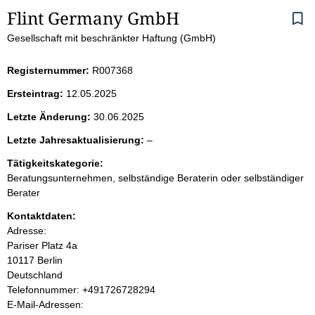
S
Flint Germany GmbH
Gesellschaft mit beschränkter Haftung (GmbH)
e
i
Registernummer:
R007368
Ersteintrag:
12.05.2025
t
Letzte Änderung:
30.06.2025
e
l
Letzte Jahresaktualisierung:
–
e
n
Tätigkeitskategorie:
e
Beratungsunternehmen, selbständige Beraterin oder selbständiger
r
i
Berater
Kontaktdaten:
n
Adresse:
Pariser Platz
4a
h
10117
Berlin
Deutschland
a
K
Telefonnummer: +491726728294
o
E-Mail-Adressen:
l