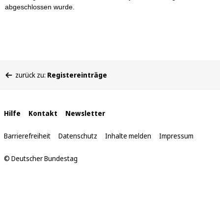
abgeschlossen wurde.
Sie
zurück zu:
Registereinträge
befinden
sich
hier:
Interne
Hilfe
Kontakt
Newsletter
Links
Barrierefreiheit
Datenschutz
Inhalte melden
Impressum
© Deutscher Bundestag