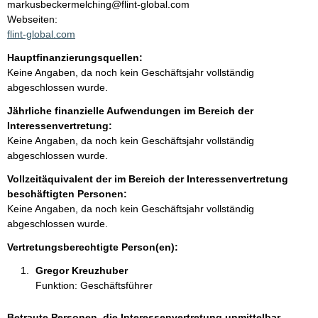
n
markusbeckermelching@flint-global.com
t
Webseiten:
t
a
flint-global.com
k
Hauptfinanzierungsquellen:
t
Keine Angaben, da noch kein Geschäftsjahr vollständig
i
abgeschlossen wurde.
n
f
Jährliche finanzielle Aufwendungen im Bereich der
o
Interessenvertretung:
r
Keine Angaben, da noch kein Geschäftsjahr vollständig
m
abgeschlossen wurde.
a
Vollzeitäquivalent der im Bereich der Interessenvertretung
t
beschäftigten Personen:
i
Keine Angaben, da noch kein Geschäftsjahr vollständig
o
abgeschlossen wurde.
n
e
Vertretungsberechtigte Person(en):
n
Gregor Kreuzhuber 
:
Funktion: Geschäftsführer
Betraute Personen, die Interessenvertretung unmittelbar