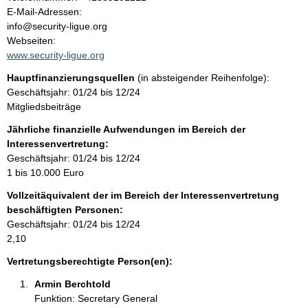
a
o
E-Mail-Adressen:
n
info@security-ligue.org
l
t
Webseiten:
a
www.security-ligue.org
t
k
Hauptfinanzierungsquellen
(in absteigender Reihenfolge):
t
Geschäftsjahr: 01/24 bis 12/24
i
Mitgliedsbeiträge
n
f
Jährliche finanzielle Aufwendungen im Bereich der
o
Interessenvertretung:
r
Geschäftsjahr: 01/24 bis 12/24
m
1 bis 10.000 Euro
a
Vollzeitäquivalent der im Bereich der Interessenvertretung
t
beschäftigten Personen:
i
Geschäftsjahr: 01/24 bis 12/24
o
2,10
n
e
Vertretungsberechtigte Person(en):
n
Armin Berchtold 
:
Funktion: Secretary General