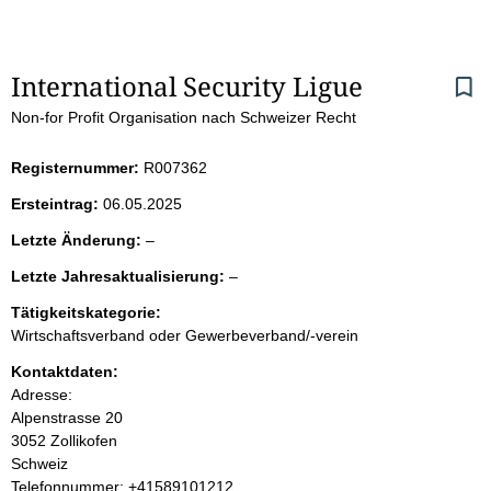
S
International Security Ligue
Non-for Profit Organisation nach Schweizer Recht
e
i
Registernummer:
R007362
Ersteintrag:
06.05.2025
t
l
Letzte Änderung:
–
e
e
l
Letzte Jahresaktualisierung:
–
e
e
n
r
Tätigkeitskategorie:
e
Wirtschaftsverband oder Gewerbeverband/-verein
r
i
Kontaktdaten:
Adresse:
n
Alpenstrasse 20
3052 Zollikofen
h
Schweiz
K
Telefonnummer: +41589101212