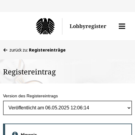
Direk
zum
Men
Lobbyregister
Inhal
öffne
Sie
zurück zu:
Registereinträge
befinden
sich
Registereintrag
hier:
Version des Registereintrags
Hinweis