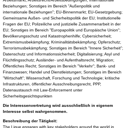
Arbeitsmarkt; Arbeitsrecht/Arbeitsbedingungen; Internationale
Beziehungen; Sonstiges im Bereich "Außenpolitik und
internationale Beziehungen"; EU-Binnenmarkt; EU-Gesetzgebung;
Gemeinsame Außen- und Sicherheitspolitik der EU; Institutionelle
Fragen der EU; Polizeiliche und justizielle Zusammenarbeit in der
EU; Sonstiges im Bereich "Europapolitik und Europäische Union";
Bevölkerungsschutz und Katastrophenhilfe; Cybersicherheit;
Extremismusbekämpfung; Kriminalitätsbekämpfung; Opferschutz;
Terrorismusbekämpfung; Sonstiges im Bereich "Innere Sicherheit";
Datenschutz und Informationssicherheit; Digitalisierung; Asyl und
Flüchtlingsschutz; Ausländer- und Aufenthaltsrecht; Migration;
Öffentliches Recht; Sonstiges im Bereich "Verkehr"; Bank- und
Finanzwesen; Handel und Dienstleistungen; Sonstiges im Bereich
"Wirtschaft"; Wissenschaft, Forschung und Technologie; kritische
Infrastrukturen, öffentlicher Ausschreibungsrecht, PPP,
Datenaustausch mit Law-Enforcement unter
Sicherheitsgesichtspunkten
Die Interessenvertretung wird ausschließlich in eigenem
Interesse selbst wahrgenommen.
Beschreibung der Tätigkeit:
The Ligue engages with key stakeholders around the world in 