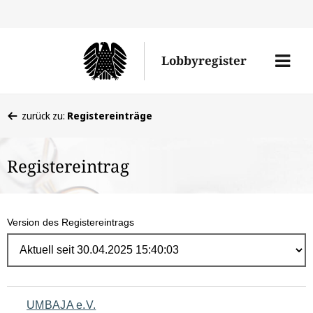
Direk
zum
Men
Lobbyregister
Inhal
öffne
Sie
zurück zu:
Registereinträge
befinden
sich
Registereintrag
hier:
Version des Registereintrags
Navigation
UMBAJA e.V.