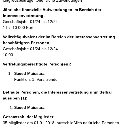
Mitgliedsbeiträge, Öffentliche Zuwendungen
n
f
Jährliche finanzielle Aufwendungen im Bereich der
o
Interessenvertretung:
r
Geschäftsjahr: 01/24 bis 12/24
m
1 bis 10.000 Euro
a
Vollzeitäquivalent der im Bereich der Interessenvertretung
t
beschäftigten Personen:
i
Geschäftsjahr: 01/24 bis 12/24
o
10,00
n
e
Vertretungsberechtigte Person(en):
n
Saeed Maissara 
:
Funktion: 1. Vorsitzender
Betraute Personen, die Interessenvertretung unmittelbar
ausüben (1):
Saeed Maissara 
Gesamtzahl der Mitglieder:
35 Mitglieder am 01.01.2018, ausschließlich natürliche Personen