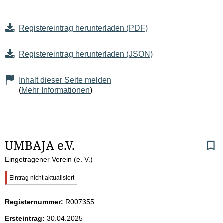
Registereintrag herunterladen (PDF)
Registereintrag herunterladen (JSON)
Inhalt dieser Seite melden
(
Mehr Informationen
)
S
UMBAJA e.V.
Eingetragener Verein (e. V.)
e
W
Eintrag nicht aktualisiert
i
i
c
Registernummer:
R007355
t
h
t
Ersteintrag:
30.04.2025
i