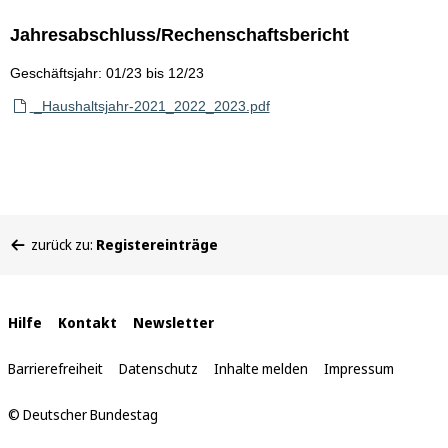
Jahresabschluss/Rechenschaftsbericht
Geschäftsjahr: 01/23 bis 12/23
_Haushaltsjahr-2021_2022_2023.pdf
Sie
zurück zu:
Registereinträge
befinden
sich
hier:
Interne
Hilfe
Kontakt
Newsletter
Links
Barrierefreiheit
Datenschutz
Inhalte melden
Impressum
© Deutscher Bundestag