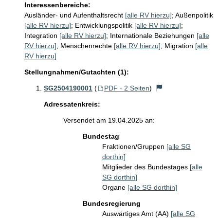
Interessenbereiche:
Ausländer- und Aufenthaltsrecht
[alle RV hierzu]
;
Außenpolitik
[alle RV hierzu]
;
Entwicklungspolitik
[alle RV hierzu]
;
Integration
[alle RV hierzu]
;
Internationale Beziehungen
[alle
RV hierzu]
;
Menschenrechte
[alle RV hierzu]
;
Migration
[alle
RV hierzu]
Stellungnahmen/Gutachten (1):
SG2504190001
(
PDF - 2 Seiten
)
Adressatenkreis:
Versendet am 19.04.2025 an:
Bundestag
Fraktionen/Gruppen
[alle SG
dorthin]
Mitglieder des Bundestages
[alle
SG dorthin]
Organe
[alle SG dorthin]
Bundesregierung
Auswärtiges Amt (AA)
[alle SG