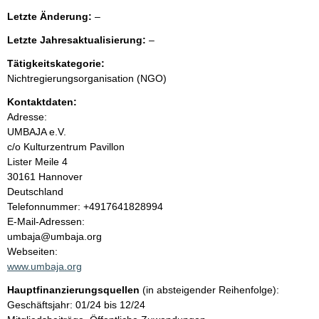
e
g
l
Letzte Änderung:
–
e
e
n
r
l
Letzte Jahresaktualisierung:
–
e
H
e
r
i
Tätigkeitskategorie:
i
e
n
Nichtregierungsorganisation (NGO)
r
w
n
Kontaktdaten:
e
i
Adresse:
h
s
UMBAJA e.V.
:
c/o Kulturzentrum Pavillon
a
Lister Meile
4
30161
Hannover
l
Deutschland
K
Telefonnummer: +4917641828994
t
o
E-Mail-Adressen:
n
umbaja@umbaja.org
t
Webseiten:
a
www.umbaja.org
k
Hauptfinanzierungsquellen
(in absteigender Reihenfolge):
t
Geschäftsjahr: 01/24 bis 12/24
i